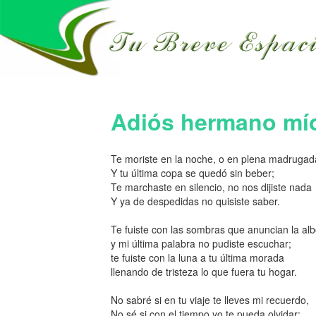
Adiós hermano mí
Te moriste en la noche, o en plena madrugad
Y tu última copa se quedó sin beber;
Te marchaste en silencio, no nos dijiste nada
Y ya de despedidas no quisiste saber.
Te fuiste con las sombras que anuncian la al
y mi última palabra no pudiste escuchar;
te fuiste con la luna a tu última morada
llenando de tristeza lo que fuera tu hogar.
No sabré si en tu viaje te lleves mi recuerdo,
No sé si con el tiempo yo te pueda olvidar;