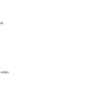
ar,
 están.