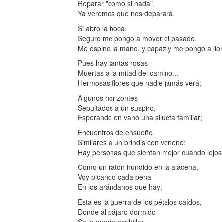
Reparar "como si nada",
Ya veremos qué nos deparará.
Si abro la boca,
Seguro me pongo a mover el pasado,
Me espino la mano, y capaz y me pongo a llor
Pues hay tantas rosas
Muertas a la mitad del camino...
Hermosas flores que nadie jamás verá;
Algunos horizontes
Sepultados a un suspiro,
Esperando en vano una silueta familiar;
Encuentros de ensueño,
Similares a un brindis con veneno:
Hay personas que sientan mejor cuando lejos
Como un ratón hundido en la alacena,
Voy picando cada pena
En los arándanos que hay;
Esta es la guerra de los pétalos caídos,
Donde al pájaro dormido
Se le puede acribillar.