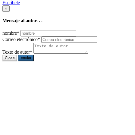
Escríbele
×
Mensaje al autor. . .
nombre
*
Correo electrónico
*
Texto de autor
*
Close
enviar