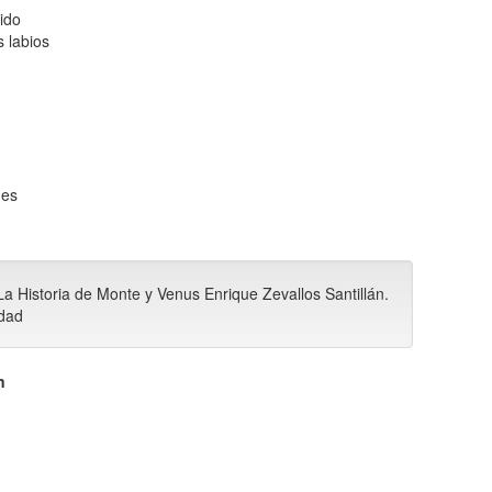
ido
 labios
hes
La Historia de Monte y Venus Enrique Zevallos Santillán.
edad
n