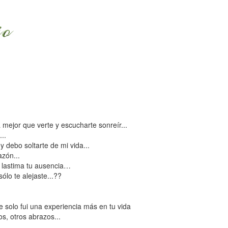
 mejor que verte y escucharte sonreír...
...
ebo soltarte de mi vida...
azón...
e lastima tu ausencia…
ólo te alejaste...??
 solo fui una experiencia más en tu vida
os, otros abrazos...