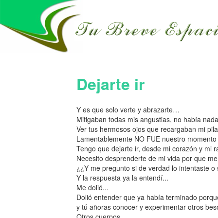
Dejarte ir
Y es que solo verte y abrazarte…
Mitigaban todas mis angustias, no había nada
Ver tus hermosos ojos que recargaban mi pila
Lamentablemente NO FUE nuestro momento y d
Tengo que dejarte ir, desde mi corazón y mi r
Necesito desprenderte de mi vida por que m
¿¿Y me pregunto si de verdad lo intentaste o s
Y la respuesta ya la entendí...
Me dolió...
Dolió entender que ya había terminado porque
y tú añoras conocer y experimentar otros bes
Otros cuerpos...