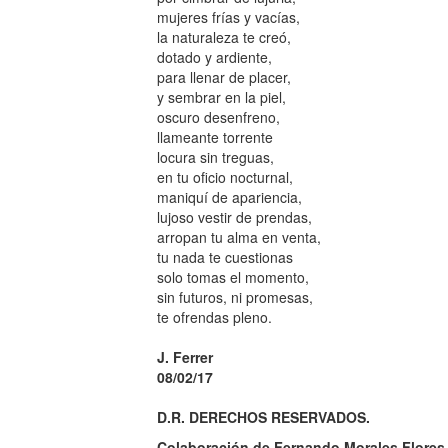
mujeres frías y vacías,
la naturaleza te creó,
dotado y ardiente,
para llenar de placer,
y sembrar en la piel,
oscuro desenfreno,
llameante torrente
locura sin treguas,
en tu oficio nocturnal,
maniquí de apariencia,
lujoso vestir de prendas,
arropan tu alma en venta,
tu nada te cuestionas
solo tomas el momento,
sin futuros, ni promesas,
te ofrendas pleno.
J. Ferrer
08/02/17
D.R. DERECHOS RESERVADOS.
Colaboración de Fernando Morales Flores