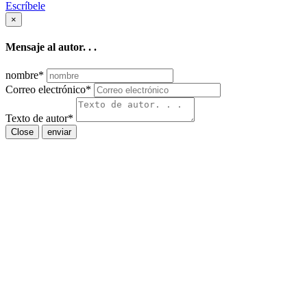
Escríbele
×
Mensaje al autor. . .
nombre
*
Correo electrónico
*
Texto de autor
*
Close
enviar