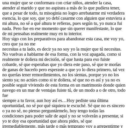
una mujer que se conformara con criar niños, atender la casa,
atender al marido y que no aspirara a más de lo que pudiera tener,
que a pesar de todo, tu misoginia no logro arrebatarme mi verdadera
esencia, lo que soy, que yo debí casarme con alguien que estuviera a
mi altura, no sé a qué altura te refieras, pues según tu, yo nunca fui
nada. Pero fue en ese momento que sin querer manifestaste, lo que
de mi pensabas realmente muy en tu interior.
Hoy sigo con los preparativos para abandonar esta casa, me voy yo,
creo que ya no me
necesitas a tu lado, es decir ya no soy yo la mujer que tú necesitas.
No vuelvas a hablarme de esa forma, con la voz apagada, como si
realmente te doliera mi decisión, sé que hasta para eso fuiste
cobarde, sé que esperabas que yo diera este paso, sé que te morías
de ganas de hacerlo pero esperaste a que yo lo diera primero, tal vez
no querías tener remordimientos, no los sientas, porque yo no los
siento ya; no actúes como si te doliera, sé que no es así y ya no es
posible seguir viviendo de esta forma en un matrimonio donde quien
navego en un mar de ventajas fuiste tú, de un modo a o de otro, todo
fue
siempre a tu favor, aun hoy así es…Hoy pediste una última
oportunidad, no sé por qué siquiera te escuché. Sé que no es sincero
o ya no sé, no pienso preguntármelo, hoy tengo todas las
condiciones para poder salir de aquí y no se volverán a presentar, si
yo te doy esa oportunidad que ahora pides, sé que
irremediablemente, más tarde o más temprano voy a arrepentirme y