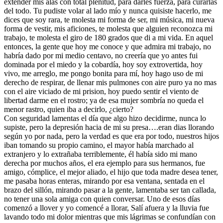
extender mis alas con total plenitud, para darles fuerza, para curarlas
del todo. Tu pudiste volar al lado mío y nunca quisiste hacerlo, me
dices que soy rara, te molesta mi forma de ser, mi música, mi nueva
forma de vestir, mis aficiones, te molesta que alguien reconozca mi
trabajo, te molesta el giro de 180 grados que di a mi vida. En aquel
entonces, la gente que hoy me conoce y que admira mi trabajo, no
habría dado por mi medio centavo, no creería que yo antes fui
dominada por el miedo y la cobardía, hoy soy extrovertida, hoy
vivo, me arreglo, me pongo bonita para mí, hoy hago uso de mi
derecho de respirar, de llenar mis pulmones con aire puro ya no mas
con el aire viciado de mi prision, hoy puedo sentir el viento de
libertad darme en el rostro; ya de esa mujer sombría no queda el
menor rastro, quien iba a decirlo, ¿cierto?
Con seguridad lamentas el día que algo hizo decidirme, nunca lo
supiste, pero la depresión hacia de mi su presa….eran dias llorando
según yo por nada, pero la verdad es que era por todo, nuestros hijos
iban tomando su propio camino, el mayor había marchado al
extranjero y lo extrañaba terriblemente, él había sido mi mano
derecha por muchos años, el era ejemplo para sus hermanos, fue
amigo, cómplice, el mejor aliado, el hijo que toda madre desea tener,
me pasaba horas enteras, mirando por esa ventana, sentada en el
brazo del sillón, mirando pasar a la gente, lamentaba ser tan callada,
no tener una sola amiga con quien conversar. Uno de esos días
comenzó a llover y yo comencé a llorar, Salí afuera y la lluvia fue
lavando todo mi dolor mientras que mis lágrimas se confundían con