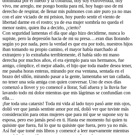
dominada por el miedo y la cobardía, hoy soy extrovertida, hoy
vivo, me arreglo, me pongo bonita para mí, hoy hago uso de mi
derecho de respirar, de llenar mis pulmones con aire puro ya no mas
con el aire viciado de mi prision, hoy puedo sentir el viento de
libertad darme en el rostro; ya de esa mujer sombría no queda el
menor rastro, quien iba a decirlo, ¿cierto?
Con seguridad lamentas el día que algo hizo decidirme, nunca lo
supiste, pero la depresión hacia de mi su presa….eran dias llorando
según yo por nada, pero la verdad es que era por todo, nuestros hijos
iban tomando su propio camino, el mayor había marchado al
extranjero y lo extrañaba terriblemente, él había sido mi mano
derecha por muchos años, el era ejemplo para sus hermanos, fue
amigo, cómplice, el mejor aliado, el hijo que toda madre desea tener,
me pasaba horas enteras, mirando por esa ventana, sentada en el
brazo del sillón, mirando pasar a la gente, lamentaba ser tan callada,
no tener una sola amiga con quien conversar. Uno de esos días
comenzó a llover y yo comencé a llorar, Salí afuera y la lluvia fue
lavando todo mi dolor mientras que mis lágrimas se confundían con
ella…
¡fue toda una catarsis! Toda mi vida al lado tuyo pasó ante mis ojos,
dolió ver que jamás sentiste amor por mí, dolió ver que tuviste más
consideración para otras mujeres que para mí que se supone soy tu
esposa, pero eso jamás pesó en ti. Hasta ese momento fui quien tu
quisiste que fuera, fui lo que tu quisiste que fuera, pero ya no más.
Así fué que tomé mis libros y comencé a leer nuevamente mientras