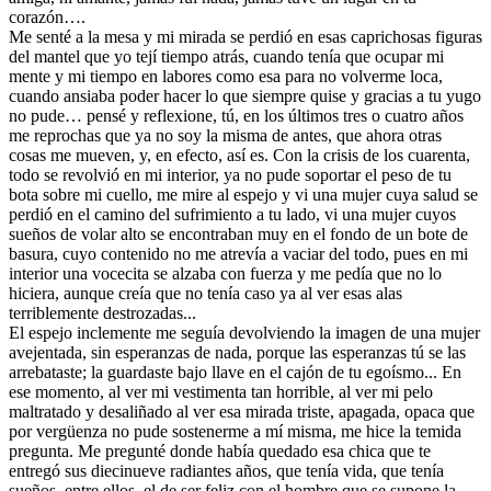
corazón….
Me senté a la mesa y mi mirada se perdió en esas caprichosas figuras
del mantel que yo tejí tiempo atrás, cuando tenía que ocupar mi
mente y mi tiempo en labores como esa para no volverme loca,
cuando ansiaba poder hacer lo que siempre quise y gracias a tu yugo
no pude… pensé y reflexione, tú, en los últimos tres o cuatro años
me reprochas que ya no soy la misma de antes, que ahora otras
cosas me mueven, y, en efecto, así es. Con la crisis de los cuarenta,
todo se revolvió en mi interior, ya no pude soportar el peso de tu
bota sobre mi cuello, me mire al espejo y vi una mujer cuya salud se
perdió en el camino del sufrimiento a tu lado, vi una mujer cuyos
sueños de volar alto se encontraban muy en el fondo de un bote de
basura, cuyo contenido no me atrevía a vaciar del todo, pues en mi
interior una vocecita se alzaba con fuerza y me pedía que no lo
hiciera, aunque creía que no tenía caso ya al ver esas alas
terriblemente destrozadas...
El espejo inclemente me seguía devolviendo la imagen de una mujer
avejentada, sin esperanzas de nada, porque las esperanzas tú se las
arrebataste; la guardaste bajo llave en el cajón de tu egoísmo... En
ese momento, al ver mi vestimenta tan horrible, al ver mi pelo
maltratado y desaliñado al ver esa mirada triste, apagada, opaca que
por vergüenza no pude sostenerme a mí misma, me hice la temida
pregunta. Me pregunté donde había quedado esa chica que te
entregó sus diecinueve radiantes años, que tenía vida, que tenía
sueños, entre ellos, el de ser feliz con el hombre que se supone la