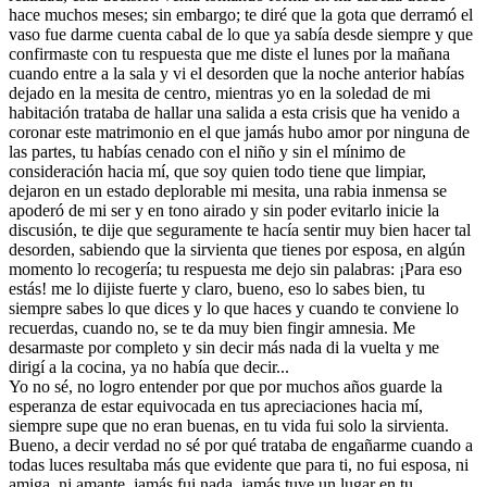
hace muchos meses; sin embargo; te diré que la gota que derramó el
vaso fue darme cuenta cabal de lo que ya sabía desde siempre y que
confirmaste con tu respuesta que me diste el lunes por la mañana
cuando entre a la sala y vi el desorden que la noche anterior habías
dejado en la mesita de centro, mientras yo en la soledad de mi
habitación trataba de hallar una salida a esta crisis que ha venido a
coronar este matrimonio en el que jamás hubo amor por ninguna de
las partes, tu habías cenado con el niño y sin el mínimo de
consideración hacia mí, que soy quien todo tiene que limpiar,
dejaron en un estado deplorable mi mesita, una rabia inmensa se
apoderó de mi ser y en tono airado y sin poder evitarlo inicie la
discusión, te dije que seguramente te hacía sentir muy bien hacer tal
desorden, sabiendo que la sirvienta que tienes por esposa, en algún
momento lo recogería; tu respuesta me dejo sin palabras: ¡Para eso
estás! me lo dijiste fuerte y claro, bueno, eso lo sabes bien, tu
siempre sabes lo que dices y lo que haces y cuando te conviene lo
recuerdas, cuando no, se te da muy bien fingir amnesia. Me
desarmaste por completo y sin decir más nada di la vuelta y me
dirigí a la cocina, ya no había que decir...
Yo no sé, no logro entender por que por muchos años guarde la
esperanza de estar equivocada en tus apreciaciones hacia mí,
siempre supe que no eran buenas, en tu vida fui solo la sirvienta.
Bueno, a decir verdad no sé por qué trataba de engañarme cuando a
todas luces resultaba más que evidente que para ti, no fui esposa, ni
amiga, ni amante, jamás fui nada, jamás tuve un lugar en tu