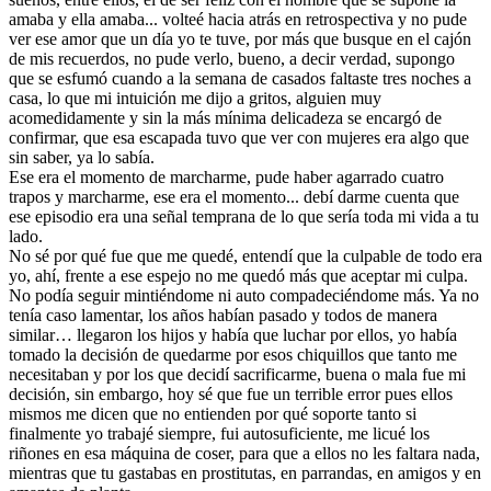
amaba y ella amaba... volteé hacia atrás en retrospectiva y no pude
ver ese amor que un día yo te tuve, por más que busque en el cajón
de mis recuerdos, no pude verlo, bueno, a decir verdad, supongo
que se esfumó cuando a la semana de casados faltaste tres noches a
casa, lo que mi intuición me dijo a gritos, alguien muy
acomedidamente y sin la más mínima delicadeza se encargó de
confirmar, que esa escapada tuvo que ver con mujeres era algo que
sin saber, ya lo sabía.
Ese era el momento de marcharme, pude haber agarrado cuatro
trapos y marcharme, ese era el momento... debí darme cuenta que
ese episodio era una señal temprana de lo que sería toda mi vida a tu
lado.
No sé por qué fue que me quedé, entendí que la culpable de todo era
yo, ahí, frente a ese espejo no me quedó más que aceptar mi culpa.
No podía seguir mintiéndome ni auto compadeciéndome más. Ya no
tenía caso lamentar, los años habían pasado y todos de manera
similar… llegaron los hijos y había que luchar por ellos, yo había
tomado la decisión de quedarme por esos chiquillos que tanto me
necesitaban y por los que decidí sacrificarme, buena o mala fue mi
decisión, sin embargo, hoy sé que fue un terrible error pues ellos
mismos me dicen que no entienden por qué soporte tanto si
finalmente yo trabajé siempre, fui autosuficiente, me licué los
riñones en esa máquina de coser, para que a ellos no les faltara nada,
mientras que tu gastabas en prostitutas, en parrandas, en amigos y en