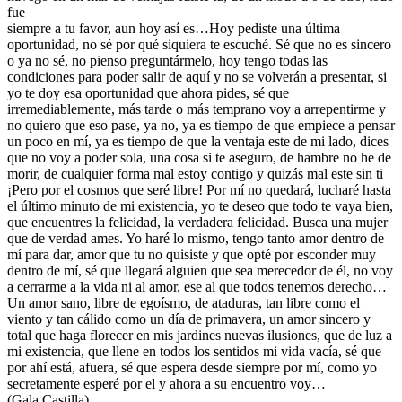
fue
siempre a tu favor, aun hoy así es…Hoy pediste una última
oportunidad, no sé por qué siquiera te escuché. Sé que no es sincero
o ya no sé, no pienso preguntármelo, hoy tengo todas las
condiciones para poder salir de aquí y no se volverán a presentar, si
yo te doy esa oportunidad que ahora pides, sé que
irremediablemente, más tarde o más temprano voy a arrepentirme y
no quiero que eso pase, ya no, ya es tiempo de que empiece a pensar
un poco en mí, ya es tiempo de que la ventaja este de mi lado, dices
que no voy a poder sola, una cosa si te aseguro, de hambre no he de
morir, de cualquier forma mal estoy contigo y quizás mal este sin ti
¡Pero por el cosmos que seré libre! Por mí no quedará, lucharé hasta
el último minuto de mi existencia, yo te deseo que todo te vaya bien,
que encuentres la felicidad, la verdadera felicidad. Busca una mujer
que de verdad ames. Yo haré lo mismo, tengo tanto amor dentro de
mí para dar, amor que tu no quisiste y que opté por esconder muy
dentro de mí, sé que llegará alguien que sea merecedor de él, no voy
a cerrarme a la vida ni al amor, ese al que todos tenemos derecho…
Un amor sano, libre de egoísmo, de ataduras, tan libre como el
viento y tan cálido como un día de primavera, un amor sincero y
total que haga florecer en mis jardines nuevas ilusiones, que de luz a
mi existencia, que llene en todos los sentidos mi vida vacía, sé que
por ahí está, afuera, sé que espera desde siempre por mí, como yo
secretamente esperé por el y ahora a su encuentro voy…
(Gala Castilla)