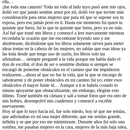
ella…
¡fue toda una catarsis! Toda mi vida al lado tuyo pasó ante mis ojos,
dolió ver que jamás sentiste amor por mí, dolió ver que tuviste más
consideración para otras mujeres que para mí que se supone soy tu
esposa, pero eso jamás pesó en ti. Hasta ese momento fui quien tu
quisiste que fuera, fui lo que tu quisiste que fuera, pero ya no más.
Así fué que tomé mis libros y comencé a leer nuevamente mientras
recordaba la ocasión que me encontraste leyendo uno y me
abofeteaste, diciéndome que los libros solamente sirven para meter
ideas tontas en la cabeza de las mujeres, no sabías que esas ideas ya
las traía desde que tengo uso de razón, los libros solo las
afirmaban… siempre pregunté a la vida porque me había dado el
don de escribir, el don de ser o sentirme distinta si siempre se
encargó de ponerme obstáculos en el camino que me impidieron
realizarme....ahora sé que no fue la vida, que la que se encargo de
sabotearme y de poner obstáculos en mi camino fui yo; entre esos
obstáculos el mayor fuiste tú… Aunque a ti te habría costado lo
mismo apoyarme que obstaculizarme, sin embargo, elegiste esto
último. Tomé también mi cámara y salí a tomar fotos que era otro de
mis hobies, desempolvé mis cuadernos y comencé a escribir
nuevamente.
Hoy sé que lo tuyo hacia mí, fue solo miedo, hoy sé que me temías,
que adivinabas en mí una mujer diferente, que me sentías grande,
infinita y se que por eso me minimizaste. Durante años fui solo una
sombra, me pasabas mujeres en la cara, mujeres de la más baja ralea,