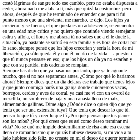
costó lágrimas de sangre todo ese cambio, pero no estaba dispuesta a
ceder, ahora nada me ataba a ti, más que quizá la costumbre. pero
ahora, después de que he terminado de entender que para ti fui
punto menos que una sirvienta, me marcho, te dejo. Los hijos ya
crecieron y se fueron, el que queda es un adolescente, se encuentra
en una edad muy crítica y no quiero que continúe viendo semejante
estira y afloja, el llora y me abraza tú no sabes que a él le duele la
situación, ya bastante se sufrió en esta familia y es hora de cortar por
lo sano, siempre pensé que los hijos crecerían y sería la hora de mi
liberación, ya sólo queda él y con él me río de la vida… apuesto a
que tú nunca pensaste en eso, que los hijos un día ya no estarían y
que con su partida, mis cadenas se rompían.
Siempre has dicho que ya pasamos por tanto, que ya te aguante
mucho, que si no nos separamos antes, ¿Cómo por qué lo haríamos
ahora? Siempre dices que un día dejaras ese trabajo que tienes lejos
y que junto conmigo harás una granja donde cuidaremos vacas,
borregos, cerdos y aves de corral, ya casi me vi con un overol de
mezclilla, un sombrero de paja y una canasta llena de maíz,
alimentando gallinas. Dime algo ¿Dónde dice o quien dijo que yo
tenía que ser una extensión tuya? Que tenía que desear lo que tú,
pensar lo que tú y creer lo que tú ¿Por qué piensas que tus planes
son los míos? ¿Por qué crees que es así como deseo terminar mi
vida? No sé qué me impide desternillarme de risa ante esa escena
llena de romanticismo que quizás hubiese deseado, si mi vida a tu
lado hubiese sido feliz, no creaste en mí el deseo de querer terminar