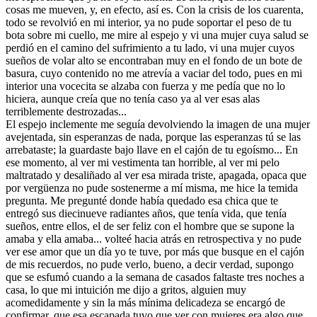
cosas me mueven, y, en efecto, así es. Con la crisis de los cuarenta,
todo se revolvió en mi interior, ya no pude soportar el peso de tu
bota sobre mi cuello, me mire al espejo y vi una mujer cuya salud se
perdió en el camino del sufrimiento a tu lado, vi una mujer cuyos
sueños de volar alto se encontraban muy en el fondo de un bote de
basura, cuyo contenido no me atrevía a vaciar del todo, pues en mi
interior una vocecita se alzaba con fuerza y me pedía que no lo
hiciera, aunque creía que no tenía caso ya al ver esas alas
terriblemente destrozadas...
El espejo inclemente me seguía devolviendo la imagen de una mujer
avejentada, sin esperanzas de nada, porque las esperanzas tú se las
arrebataste; la guardaste bajo llave en el cajón de tu egoísmo... En
ese momento, al ver mi vestimenta tan horrible, al ver mi pelo
maltratado y desaliñado al ver esa mirada triste, apagada, opaca que
por vergüenza no pude sostenerme a mí misma, me hice la temida
pregunta. Me pregunté donde había quedado esa chica que te
entregó sus diecinueve radiantes años, que tenía vida, que tenía
sueños, entre ellos, el de ser feliz con el hombre que se supone la
amaba y ella amaba... volteé hacia atrás en retrospectiva y no pude
ver ese amor que un día yo te tuve, por más que busque en el cajón
de mis recuerdos, no pude verlo, bueno, a decir verdad, supongo
que se esfumó cuando a la semana de casados faltaste tres noches a
casa, lo que mi intuición me dijo a gritos, alguien muy
acomedidamente y sin la más mínima delicadeza se encargó de
confirmar, que esa escapada tuvo que ver con mujeres era algo que