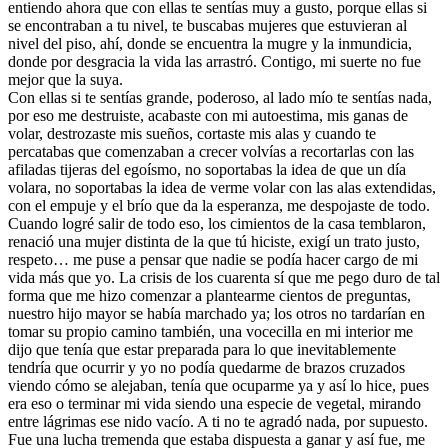
entiendo ahora que con ellas te sentías muy a gusto, porque ellas si
se encontraban a tu nivel, te buscabas mujeres que estuvieran al
nivel del piso, ahí, donde se encuentra la mugre y la inmundicia,
donde por desgracia la vida las arrastró. Contigo, mi suerte no fue
mejor que la suya.
Con ellas si te sentías grande, poderoso, al lado mío te sentías nada,
por eso me destruiste, acabaste con mi autoestima, mis ganas de
volar, destrozaste mis sueños, cortaste mis alas y cuando te
percatabas que comenzaban a crecer volvías a recortarlas con las
afiladas tijeras del egoísmo, no soportabas la idea de que un día
volara, no soportabas la idea de verme volar con las alas extendidas,
con el empuje y el brío que da la esperanza, me despojaste de todo.
Cuando logré salir de todo eso, los cimientos de la casa temblaron,
renació una mujer distinta de la que tú hiciste, exigí un trato justo,
respeto… me puse a pensar que nadie se podía hacer cargo de mi
vida más que yo. La crisis de los cuarenta sí que me pego duro de tal
forma que me hizo comenzar a plantearme cientos de preguntas,
nuestro hijo mayor se había marchado ya; los otros no tardarían en
tomar su propio camino también, una vocecilla en mi interior me
dijo que tenía que estar preparada para lo que inevitablemente
tendría que ocurrir y yo no podía quedarme de brazos cruzados
viendo cómo se alejaban, tenía que ocuparme ya y así lo hice, pues
era eso o terminar mi vida siendo una especie de vegetal, mirando
entre lágrimas ese nido vacío. A ti no te agradó nada, por supuesto.
Fue una lucha tremenda que estaba dispuesta a ganar y así fue, me