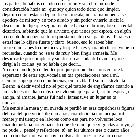
las partes, tu habías cenado con el niño y sin el mínimo de
consideración hacia mí, que soy quien todo tiene que limpiar,
dejaron en un estado deplorable mi mesita, una rabia inmensa se
apoderó de mi ser y en tono airado y sin poder evitarlo inicie la
discusión, te dije que seguramente te hacía sentir muy bien hacer tal
desorden, sabiendo que la sirvienta que tienes por esposa, en algún
momento lo recogería; tu respuesta me dejó sin palabras: ¡Para eso
estás! me lo dijiste fuerte y claro, bueno, eso lo sabes bien,
tú siempre sabes lo que dices y lo que haces y cuando te conviene lo
recuerdas, cuando no, se te da muy bien fingir amnesia. Me
desarmaste por completo y sin decir más nada di la vuelta y me
dirigí a la cocina, ya no había que decir...
Yo no sé, no logro entender por que por muchos años guardé la
esperanza de estar equivocada en tus apreciaciones hacia mí,
siempre supe que no eran buenas, en tu vida fui solo la sirvienta.
Bueno, a decir verdad no sé por qué trataba de engañarme cuando a
todas luces resultaba más que evidente que para ti, no fui esposa, ni
amiga, ni amante, jamás fui nada, jamás tuve un lugar en tu
corazón…
Me senté a la mesa y mi mirada se perdió en esas caprichosas figuras
del mantel que yo tejí tiempo atrás, cuando tenía que ocupar mi
mente y mi tiempo en labores como esa para no volverme loca,
cuando ansiaba poder hacer lo que siempre quise y gracias a tu yugo
no pude… pensé y reflexione, tú, en los últimos tres o cuatro años
me reprochas que ya no soy la misma de antes, que ahora otras