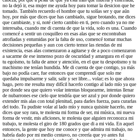
no la dejó ir, esa mujer me ayuda hoy para tomar la desicion que he
tomado. También recuerdo el hombre que tu solías ser y que aún
hoy, por más que dices que has cambiado, sigue brotando, me dices
que cambiaste, y si, noté cierto cambio en ti, pero cuando ya no me
interesaba, cuando me di cuenta de que la vida, solo es una. Cuando
comencé a sentir un cosquilleo en esas alas que se encontraban
atrofiadas y entumidas por la falta de uso, comencé tomar muchas
decisiones pequeñas y aun con cierto temor las riendas de mi
existencia, esas alas comenzaron a agitarse y de a poco comenzaron
a sacarme de ese inmenso pozo de oscuridad y amargura en el que
tu egoísmo, tu falta de amor y atención, en el que tu despotismo y tu
machismo me tenían hundida. Me di cuenta de que contigo, ya más
bajo no podía caer, fue entonces que comprendí que solo me
quedaba impulsarme y salir, salir y ser libre... volar; es lo que ahora
hago, pero me resulta muy difícil hacerlo contigo al lado mío ya que
por donde sea que quiero volar intentas bloquearme, intentas llenar
de nubarrones ese cielo que tendría que ser azul y por donde quiero
extender mis alas con total plenitud, para darles fuerza, para curarlas
del todo. Tu pudiste volar al lado mío y nunca quisiste hacerlo, me
dices que soy rara, te molesta mi forma de ser, mi música, mi nueva
forma de vestir, mis aficiones, te molesta que alguien reconozca mi
trabajo, te molesta el giro de 180 grados que di a mi vida. En aquel
entonces, la gente que hoy me conoce y que admira mi trabajo, no
habría dado por mi medio centavo, no creería que yo antes fui