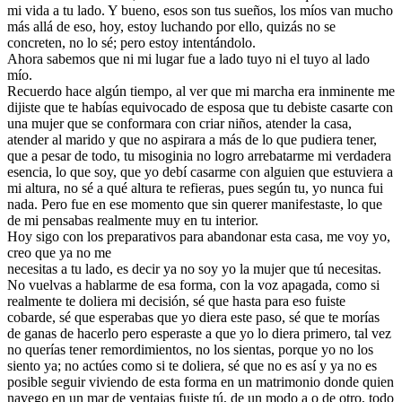
mi vida a tu lado. Y bueno, esos son tus sueños, los míos van mucho
más allá de eso, hoy, estoy luchando por ello, quizás no se
concreten, no lo sé; pero estoy intentándolo.
Ahora sabemos que ni mi lugar fue a lado tuyo ni el tuyo al lado
mío.
Recuerdo hace algún tiempo, al ver que mi marcha era inminente me
dijiste que te habías equivocado de esposa que tu debiste casarte con
una mujer que se conformara con criar niños, atender la casa,
atender al marido y que no aspirara a más de lo que pudiera tener,
que a pesar de todo, tu misoginia no logro arrebatarme mi verdadera
esencia, lo que soy, que yo debí casarme con alguien que estuviera a
mi altura, no sé a qué altura te refieras, pues según tu, yo nunca fui
nada. Pero fue en ese momento que sin querer manifestaste, lo que
de mi pensabas realmente muy en tu interior.
Hoy sigo con los preparativos para abandonar esta casa, me voy yo,
creo que ya no me
necesitas a tu lado, es decir ya no soy yo la mujer que tú necesitas.
No vuelvas a hablarme de esa forma, con la voz apagada, como si
realmente te doliera mi decisión, sé que hasta para eso fuiste
cobarde, sé que esperabas que yo diera este paso, sé que te morías
de ganas de hacerlo pero esperaste a que yo lo diera primero, tal vez
no querías tener remordimientos, no los sientas, porque yo no los
siento ya; no actúes como si te doliera, sé que no es así y ya no es
posible seguir viviendo de esta forma en un matrimonio donde quien
navego en un mar de ventajas fuiste tú, de un modo a o de otro, todo