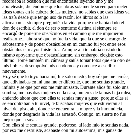
recordaba la ocasión que me encontraste leyendo uno y me
abofeteaste, diciéndome que los libros solamente sirven para meter
ideas tontas en la cabeza de las mujeres, no sabías que esas ideas ya
las traía desde que tengo uso de razón, los libros solo las
afirmaban… siempre pregunté a la vida porque me había dado el
don de escribir, el don de ser o sentirme distinta si siempre se
encargó de ponerme obstáculos en el camino que me impidieron
realizarme....ahora sé que no fue la vida, que la que se encargo de
sabotearme y de poner obstáculos en mi camino fui yo; entre esos
obstáculos el mayor fuiste tú… Aunque a ti te habría costado lo
mismo apoyarme que obstaculizarme, sin embargo, elegiste esto
último. Tomé también mi cámara y salí a tomar fotos que era otro de
mis hobies, desempolvé mis cuadernos y comencé a escribir
nuevamente.
Hoy sé que lo tuyo hacia mí, fue solo miedo, hoy sé que me temías,
que adivinabas en mí una mujer diferente, que me sentías grande,
infinita y se que por eso me minimizaste. Durante años fui solo una
sombra, me pasabas mujeres en la cara, mujeres de la más baja ralea,
entiendo ahora que con ellas te sentías muy a gusto, porque ellas si
se encontraban a tu nivel, te buscabas mujeres que estuvieran al
nivel del piso, ahí, donde se encuentra la mugre y la inmundicia,
donde por desgracia la vida las arrastró. Contigo, mi suerte no fue
mejor que la suya.
Con ellas si te sentías grande, poderoso, al lado mío te sentías nada,
por eso me destruiste, acabaste con mi autoestima, mis ganas de