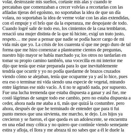
volar, destrozaste mis sueños, cortaste mis alas y cuando te
percatabas que comenzaban a crecer volvías a recortarlas con las
afiladas tijeras del egoísmo, no soportabas la idea de que un día
volara, no soportabas la idea de verme volar con las alas extendidas,
con el empuje y el brío que da la esperanza, me despojaste de todo.
Cuando logré salir de todo eso, los cimientos de la casa temblaron,
renació una mujer distinta de la que tú hiciste, exigí un trato justo,
respeto… me puse a pensar que nadie se podía hacer cargo de mi
vida más que yo. La crisis de los cuarenta sí que me pego duro de tal
forma que me hizo comenzar a plantearme cientos de preguntas,
nuestro hijo mayor se había marchado ya; los otros no tardarían en
tomar su propio camino también, una vocecilla en mi interior me
dijo que tenía que estar preparada para lo que inevitablemente
tendría que ocurrir y yo no podía quedarme de brazos cruzados
viendo cómo se alejaban, tenía que ocuparme ya y así lo hice, pues
era eso o terminar mi vida siendo una especie de vegetal, mirando
entre lágrimas ese nido vacío. A ti no te agradó nada, por supuesto.
Fue una lucha tremenda que estaba dispuesta a ganar y así fue, me
costó lágrimas de sangre todo ese cambio, pero no estaba dispuesta a
ceder, ahora nada me ataba a ti, más que quizá la costumbre. pero
ahora, después de que he terminado de entender que para ti fui
punto menos que una sirvienta, me marcho, te dejo. Los hijos ya
crecieron y se fueron, el que queda es un adolescente, se encuentra
en una edad muy crítica y no quiero que continúe viendo semejante
estira y afloja, el llora y me abraza tú no sabes que a él le duele la