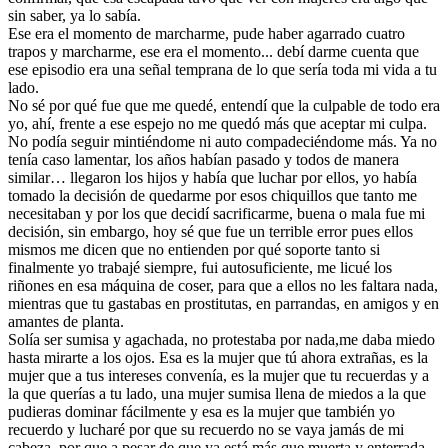
sin saber, ya lo sabía.
Ese era el momento de marcharme, pude haber agarrado cuatro
trapos y marcharme, ese era el momento... debí darme cuenta que
ese episodio era una señal temprana de lo que sería toda mi vida a tu
lado.
No sé por qué fue que me quedé, entendí que la culpable de todo era
yo, ahí, frente a ese espejo no me quedó más que aceptar mi culpa.
No podía seguir mintiéndome ni auto compadeciéndome más. Ya no
tenía caso lamentar, los años habían pasado y todos de manera
similar… llegaron los hijos y había que luchar por ellos, yo había
tomado la decisión de quedarme por esos chiquillos que tanto me
necesitaban y por los que decidí sacrificarme, buena o mala fue mi
decisión, sin embargo, hoy sé que fue un terrible error pues ellos
mismos me dicen que no entienden por qué soporte tanto si
finalmente yo trabajé siempre, fui autosuficiente, me licué los
riñones en esa máquina de coser, para que a ellos no les faltara nada,
mientras que tu gastabas en prostitutas, en parrandas, en amigos y en
amantes de planta.
Solía ser sumisa y agachada, no protestaba por nada,me daba miedo
hasta mirarte a los ojos. Esa es la mujer que tú ahora extrañas, es la
mujer que a tus intereses convenía, es la mujer que tu recuerdas y a
la que querías a tu lado, una mujer sumisa llena de miedos a la que
pudieras dominar fácilmente y esa es la mujer que también yo
recuerdo y lucharé por que su recuerdo no se vaya jamás de mi
cabeza, por que a pesar de que ya está más que muerta y enterrada,