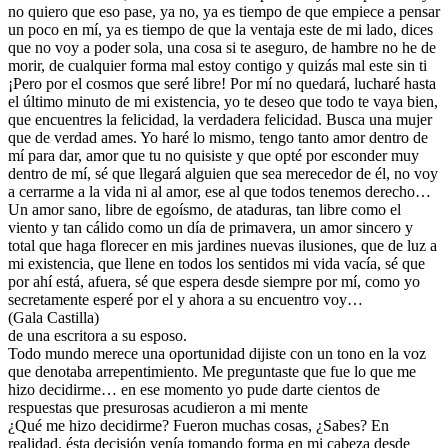
no quiero que eso pase, ya no, ya es tiempo de que empiece a pensar
un poco en mí, ya es tiempo de que la ventaja este de mi lado, dices
que no voy a poder sola, una cosa si te aseguro, de hambre no he de
morir, de cualquier forma mal estoy contigo y quizás mal este sin ti
¡Pero por el cosmos que seré libre! Por mí no quedará, lucharé hasta
el último minuto de mi existencia, yo te deseo que todo te vaya bien,
que encuentres la felicidad, la verdadera felicidad. Busca una mujer
que de verdad ames. Yo haré lo mismo, tengo tanto amor dentro de
mí para dar, amor que tu no quisiste y que opté por esconder muy
dentro de mí, sé que llegará alguien que sea merecedor de él, no voy
a cerrarme a la vida ni al amor, ese al que todos tenemos derecho…
Un amor sano, libre de egoísmo, de ataduras, tan libre como el
viento y tan cálido como un día de primavera, un amor sincero y
total que haga florecer en mis jardines nuevas ilusiones, que de luz a
mi existencia, que llene en todos los sentidos mi vida vacía, sé que
por ahí está, afuera, sé que espera desde siempre por mí, como yo
secretamente esperé por el y ahora a su encuentro voy…
(Gala Castilla)
de una escritora a su esposo.
Todo mundo merece una oportunidad dijiste con un tono en la voz
que denotaba arrepentimiento. Me preguntaste que fue lo que me
hizo decidirme… en ese momento yo pude darte cientos de
respuestas que presurosas acudieron a mi mente
¿Qué me hizo decidirme? Fueron muchas cosas, ¿Sabes? En
realidad, ésta decisión venía tomando forma en mi cabeza desde