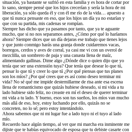
situación, ya bastante se sufrió en esta familia y es hora de cortar por
lo sano, siempre pensé que los hijos crecerían y sería la hora de mi
liberación, ya sólo queda él y con él me río de la vida… apuesto a
que tú nunca pensaste en eso, que los hijos un día ya no estarían y
que con su partida, mis cadenas se rompían.
Siempre has dicho que ya pasamos por tanto, que ya te aguante
mucho, que si no nos separamos antes, ¿Cómo por qué lo haríamos
ahora? Siempre dices que un día dejaras ese trabajo que tienes lejos
y que junto conmigo harás una granja donde cuidaremos vacas,
borregos, cerdos y aves de corral, ya casi me vi con un overol de
mezclilla, un sombrero de paja y una canasta llena de maíz,
alimentando gallinas. Dime algo ¿Dónde dice o quien dijo que yo
tenía que ser una extensión tuya? Que tenía que desear lo que tú,
pensar lo que tú y creer lo que tú ¿Por qué piensas que tus planes
son los míos? ¿Por qué crees que es así como deseo terminar mi
vida? No sé qué me impide desternillarme de risa ante esa escena
llena de romanticismo que quizás hubiese deseado, si mi vida a tu
lado hubiese sido feliz, no creaste en mí el deseo de querer terminar
mi vida a tu lado. Y bueno, esos son tus sueños, los míos van mucho
más allá de eso, hoy, estoy luchando por ello, quizás no se
concreten, no lo sé; pero estoy intentándolo.
Ahora sabemos que ni mi lugar fue a lado tuyo ni el tuyo al lado
mío.
Recuerdo hace algún tiempo, al ver que mi marcha era inminente me
dijiste que te habías equivocado de esposa que tu debiste casarte con