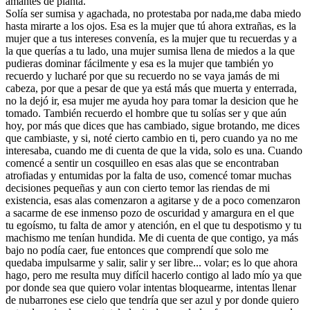
amantes de planta.
Solía ser sumisa y agachada, no protestaba por nada,me daba miedo
hasta mirarte a los ojos. Esa es la mujer que tú ahora extrañas, es la
mujer que a tus intereses convenía, es la mujer que tu recuerdas y a
la que querías a tu lado, una mujer sumisa llena de miedos a la que
pudieras dominar fácilmente y esa es la mujer que también yo
recuerdo y lucharé por que su recuerdo no se vaya jamás de mi
cabeza, por que a pesar de que ya está más que muerta y enterrada,
no la dejó ir, esa mujer me ayuda hoy para tomar la desicion que he
tomado. También recuerdo el hombre que tu solías ser y que aún
hoy, por más que dices que has cambiado, sigue brotando, me dices
que cambiaste, y si, noté cierto cambio en ti, pero cuando ya no me
interesaba, cuando me di cuenta de que la vida, solo es una. Cuando
comencé a sentir un cosquilleo en esas alas que se encontraban
atrofiadas y entumidas por la falta de uso, comencé tomar muchas
decisiones pequeñas y aun con cierto temor las riendas de mi
existencia, esas alas comenzaron a agitarse y de a poco comenzaron
a sacarme de ese inmenso pozo de oscuridad y amargura en el que
tu egoísmo, tu falta de amor y atención, en el que tu despotismo y tu
machismo me tenían hundida. Me di cuenta de que contigo, ya más
bajo no podía caer, fue entonces que comprendí que solo me
quedaba impulsarme y salir, salir y ser libre... volar; es lo que ahora
hago, pero me resulta muy difícil hacerlo contigo al lado mío ya que
por donde sea que quiero volar intentas bloquearme, intentas llenar
de nubarrones ese cielo que tendría que ser azul y por donde quiero