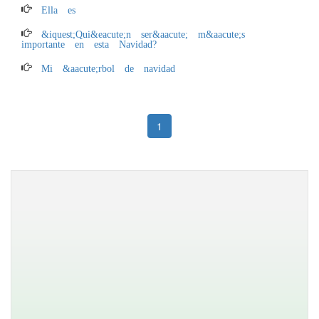
Ella es
&iquest;Qui&eacute;n ser&aacute; m&aacute;s
importante en esta Navidad?
Mi &aacute;rbol de navidad
1