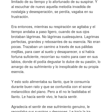
limitado de su tiempo y lo afortunado de su suspirar. Y
al escuchar de nuevo aquella melodía invadida de
nostalgia y desesperación, se perdía, vagaba en su
frustración.
Era entonces, mientras su respiración se agitaba y el
tiempo andaba a paso ligero, cuando de sus ojos
brotaban lágrimas. No lágrimas cualesquiera. Lagrimas
perfectas, grandes y rebosantes de su esencia. No eran
pocas. Trazaban un camino a través de sus pálidas
mejillas, para caer al suelo y desaparecer, o si había
fortuna suficiente, recorrían su rostro para caer en sus
labios, donde él podía degustar lo dulce de su pasión, lo
amargo de su sufrimiento y lo inexplicable de su propia
esencia.
Y esto solo alimentaba su llanto, que le consumía
durante buen rato y que se confundía con el sonar
melancólico del piano. Pero a él no le fastidiaba el
llanto. Le hacía sentir vivo, le hacía sentir.
Agradecía el sentir de ese sufrimiento genuino, le
recordaba sus suspiros y desganes. Le traía la ira.