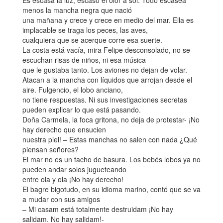
Es escasa la luz, escaso el olor a sol. Todo escasea
menos la mancha negra que nació
una mañana y crece y crece en medio del mar. Ella es
implacable se traga los peces, las aves,
cualquiera que se acerque corre esa suerte.
La costa está vacía, mira Felipe desconsolado, no se
escuchan risas de niños, ni esa música
que le gustaba tanto. Los aviones no dejan de volar.
Atacan a la mancha con líquidos que arrojan desde el
aire. Fulgencio, el lobo anciano,
no tiene respuestas. Ni sus investigaciones secretas
pueden explicar lo que está pasando.
Doña Carmela, la foca gritona, no deja de protestar- ¡No
hay derecho que ensucien
nuestra piel! – Estas manchas no salen con nada ¿Qué
piensan señores?
El mar no es un tacho de basura. Los bebés lobos ya no
pueden andar solos jugueteando
entre ola y ola ¡No hay derecho!
El bagre bigotudo, en su idioma marino, contó que se va
a mudar con sus amigos
– Mi casam está totalmente destruidam ¡No hay
salidam. No hay salidam!-