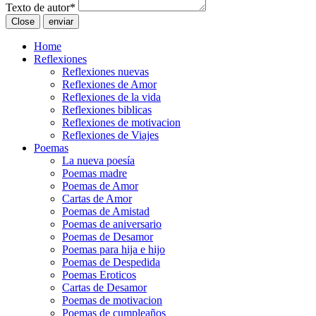
Texto de autor
*
Close
enviar
Home
Reflexiones
Reflexiones nuevas
Reflexiones de Amor
Reflexiones de la vida
Reflexiones biblicas
Reflexiones de motivacion
Reflexiones de Viajes
Poemas
La nueva poesía
Poemas madre
Poemas de Amor
Cartas de Amor
Poemas de Amistad
Poemas de aniversario
Poemas de Desamor
Poemas para hija e hijo
Poemas de Despedida
Poemas Eroticos
Cartas de Desamor
Poemas de motivacion
Poemas de cumpleaños