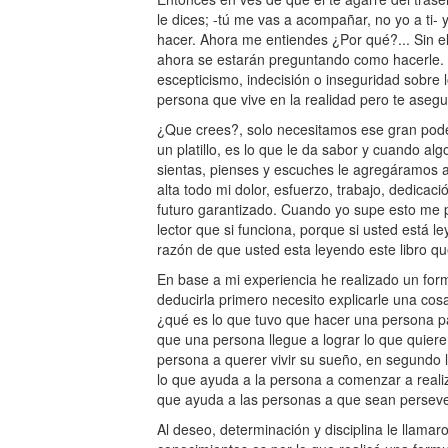
le dices; -tú me vas a acompañar, no yo a ti- 
hacer. Ahora me entiendes ¿Por qué?... Sin e
ahora se estarán preguntando como hacerle. 
escepticismo, indecisión o inseguridad sobre l
persona que vive en la realidad pero te ase
¿Que crees?, solo necesitamos ese gran pode
un platillo, es lo que le da sabor y cuando alg
sientas, pienses y escuches le agregáramos am
alta todo mi dolor, esfuerzo, trabajo, dedicac
futuro garantizado. Cuando yo supe esto me 
lector que si funciona, porque si usted está le
razón de que usted esta leyendo este libro qu
En base a mi experiencia he realizado un formu
deducirla primero necesito explicarle una cos
¿qué es lo que tuvo que hacer una persona par
que una persona llegue a lograr lo que quier
persona a querer vivir su sueño, en segundo 
lo que ayuda a la persona a comenzar a realiz
que ayuda a las personas a que sean persev
Al deseo, determinación y disciplina le llamaro