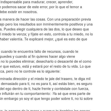
indispensable para madurar, crecer, aprender,
e podemos sacar de este error, por lo que el temor a
ebe existir en nosotros.
tra manera de hacer las cosas. Con una preparación previa
ajo pero los resultados son inminentemente positivos y una
s. Puedes elegir cualquiera de las dos, lo que deseo que
 miedo te venza; y fíjate en esto, controla a tu miedo, no lo
aber valentía. Te explicaré mejor, ¿qué es esto de que
 cuando te encuentra falto de recursos, cuando te
 puedes y cuando al fin quieres hacer algo viene
 no lo puedes eliminar, desecharlo o desacerté de el como
er que estuvo, está y estará por el resto de tu vida. Lo que
, pero no te controle es lo siguiente:
rminada dirección y el miedo te jale del trasero, te diga mil
emasiado para ti, no es para ti, así estás bien, es seguro
del ego dentro de ti, hazle frente y contéstale con fuerza,
 influirán en tu comportamiento: -Ya sé que eres parte de
in embargo yo soy el que tengo poder sobre ti, no tú sobre
ro, lo agarras de la mano y aunque te tiemblen las corvas