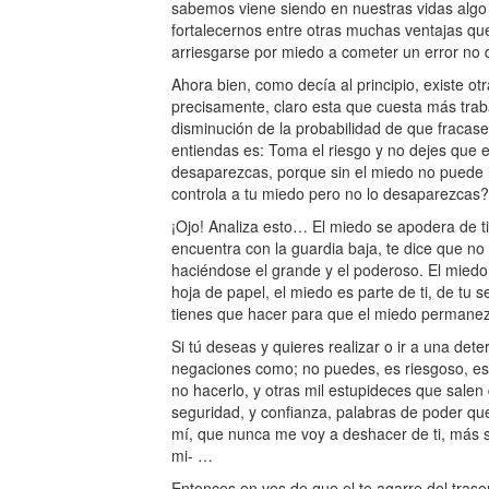
sabemos viene siendo en nuestras vidas algo 
fortalecernos entre otras muchas ventajas qu
arriesgarse por miedo a cometer un error no d
Ahora bien, como decía al principio, existe o
precisamente, claro esta que cuesta más trab
disminución de la probabilidad de que fracase
entiendas es: Toma el riesgo y no dejes que el
desaparezcas, porque sin el miedo no puede h
controla a tu miedo pero no lo desaparezcas?
¡Ojo! Analiza esto… El miedo se apodera de ti
encuentra con la guardia baja, te dice que no
haciéndose el grande y el poderoso. El miedo
hoja de papel, el miedo es parte de ti, de tu s
tienes que hacer para que el miedo permanezca
Si tú deseas y quieres realizar o ir a una dete
negaciones como; no puedes, es riesgoso, es d
no hacerlo, y otras mil estupideces que salen 
seguridad, y confianza, palabras de poder que
mí, que nunca me voy a deshacer de ti, más s
mi- …
Entonces en ves de que el te agarre del trase