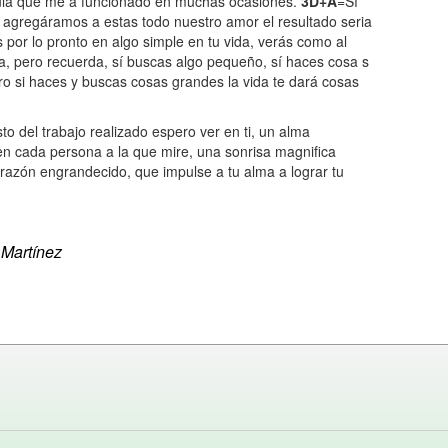
mula que me a funcionado en muchas ocasiones.
3D+A
=Sí
 agregáramos a estas todo nuestro amor el resultado seria
es por lo pronto en algo simple en tu vida, verás como al
a, pero recuerda, sí buscas algo pequeño, sí haces cosa s
o si haces y buscas cosas grandes la vida te dará cosas
to del trabajo realizado espero ver en ti, un alma
en cada persona a la que mire, una sonrisa magnifica
razón engrandecido, que impulse a tu alma a lograr tu
 Martínez