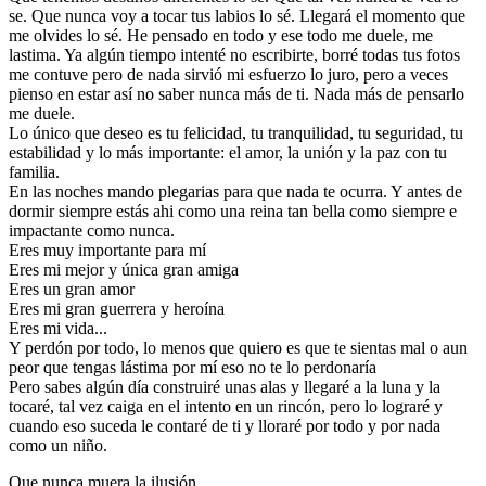
se. Que nunca voy a tocar tus labios lo sé. Llegará el momento que
me olvides lo sé. He pensado en todo y ese todo me duele, me
lastima. Ya algún tiempo intenté no escribirte, borré todas tus fotos
me contuve pero de nada sirvió mi esfuerzo lo juro, pero a veces
pienso en estar así no saber nunca más de ti. Nada más de pensarlo
me duele.
Lo único que deseo es tu felicidad, tu tranquilidad, tu seguridad, tu
estabilidad y lo más importante: el amor, la unión y la paz con tu
familia.
En las noches mando plegarias para que nada te ocurra. Y antes de
dormir siempre estás ahi como una reina tan bella como siempre e
impactante como nunca.
Eres muy importante para mí
Eres mi mejor y única gran amiga
Eres un gran amor
Eres mi gran guerrera y heroína
Eres mi vida...
Y perdón por todo, lo menos que quiero es que te sientas mal o aun
peor que tengas lástima por mí eso no te lo perdonaría
Pero sabes algún día construiré unas alas y llegaré a la luna y la
tocaré, tal vez caiga en el intento en un rincón, pero lo lograré y
cuando eso suceda le contaré de ti y lloraré por todo y por nada
como un niño.
Que nunca muera la ilusión