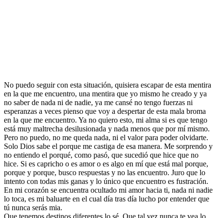
No puedo seguir con esta situación, quisiera escapar de esta mentira
en la que me encuentro, una mentira que yo mismo he creado y ya
no saber de nada ni de nadie, ya me cansé no tengo fuerzas ni
esperanzas a veces pienso que voy a despertar de esta mala broma
en la que me encuentro. Ya no quiero esto, mi alma si es que tengo
está muy maltrecha desilusionada y nada menos que por mí mismo.
Pero no puedo, no me queda nada, ni el valor para poder olvidarte.
Solo Dios sabe el porque me castiga de esa manera. Me sorprendo y
no entiendo el porqué, como pasó, que sucedió que hice que no
hice. Si es capricho o es amor o es algo en mí que está mal porque,
porque y porque, busco respuestas y no las encuentro. Juro que lo
intento con todas mis ganas y lo único que encuentro es fustración.
En mi corazón se encuentra ocultado mi amor hacia ti, nada ni nadie
lo toca, es mi baluarte en el cual día tras día lucho por entender que
tú nunca serás mia.
Que tenemos destinos diferentes lo sé. Que tal vez nunca te vea lo