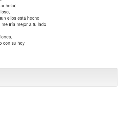
 anhelar,
lloso,
gun ellos está hecho
i me iría mejor a tu lado
iones,
o con su hoy