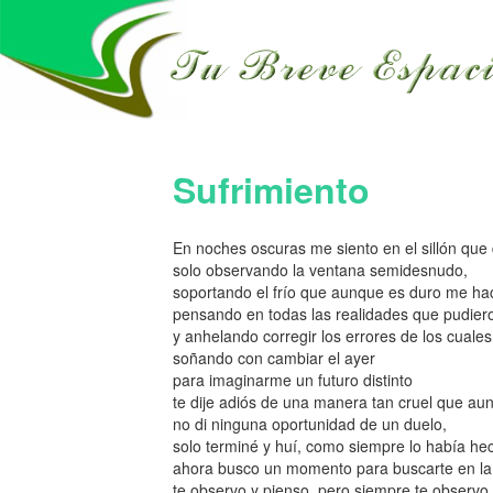
Sufrimiento
En noches oscuras me siento en el sillón que
solo observando la ventana semidesnudo,
soportando el frío que aunque es duro me hace
pensando en todas las realidades que pudie
y anhelando corregir los errores de los cuale
soñando con cambiar el ayer
para imaginarme un futuro distinto
te dije adiós de una manera tan cruel que a
no di ninguna oportunidad de un duelo,
solo terminé y huí, como siempre lo había he
ahora busco un momento para buscarte en la 
te observo y pienso, pero siempre te observo.