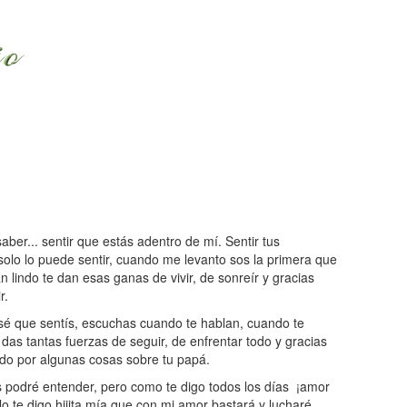
aber... sentir que estás adentro de mí. Sentir tus
lo lo puede sentir, cuando me levanto sos la primera que
 lindo te dan esas ganas de vivir, de sonreír y gracias
r.
é que sentís, escuchas cuando te hablan, cuando te
as tantas fuerzas de seguir, de enfrentar todo y gracias
do por algunas cosas sobre tu papá.
 podré entender, pero como te digo todos los días ¡amor
lo te digo hijita mía que con mi amor bastará y lucharé