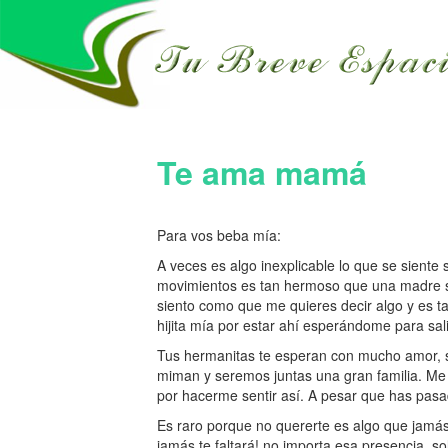
Te ama mamá
Para vos beba mía:
A veces es algo inexplicable lo que se siente s
movimientos es tan hermoso que una madre so
siento como que me quieres decir algo y es tan
hijita mía por estar ahí esperándome para sali
Tus hermanitas te esperan con mucho amor, s
miman y seremos juntas una gran familia. Me d
por hacerme sentir así. A pesar que has pasa
Es raro porque no quererte es algo que jamás
jamás te faltará! no importa esa presencia, so