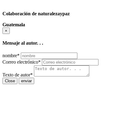
Colaboración de naturalezaypaz
Guatemala
×
Mensaje al autor. . .
nombre
*
Correo electrónico
*
Texto de autor
*
Close
enviar