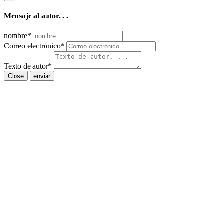
Mensaje al autor. . .
nombre
*
Correo electrónico
*
Texto de autor
*
Close
enviar