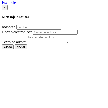
Escríbele
×
Mensaje al autor. . .
nombre
*
Correo electrónico
*
Texto de autor
*
Close
enviar