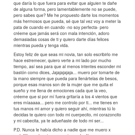
que daría lo que fuera para evitar que alguien te dañe
de alguna forma, pero lamentablemente no se puede,
pero sabes que? Me he propuesto darte los momentos
más hermosos que pueda, sé que tal vez voy a meter la
pata de cuando en cuando -no soy perfecta- pero
créeme que jamás será con mala intención, adoro
demasiadas cosas de ti y quiero darte días felices
mientras pueda y tenga vida.
Estoy feliz de que seas mi novia, tan solo escribirlo me
hace estremecer, quiero verte a mi lado por mucho
tiempo, así sea para que al menos intentes esconder mi
bastón como dices, Jajajajajaja... muero por tomarte de
la mano siempre que pueda para llenártelas de besos,
porque esas manos son de la mujer que me quita el
sueño y me llena de emociones cada que la veo,
créeme que si por mí fuera gritaría a los 4 vientos que
eres míaaaaa... pero me controlo por ti... me tienes en
tus manos mi amor y quiero seguir ahí, mientras tú lo
decidas te quiero con todo mi cuerpecito, mi corazoncito
y mi cabecita, ya te adueñaste de todo mi ser...
P.D. Nunca le había dicho a nadie que me muero x