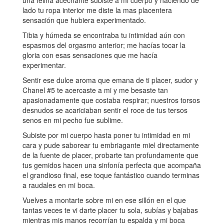
una felina acechante subiste a mi cuerpo y haciendo de
lado tu ropa interior me diste la mas placentera
sensación que hubiera experimentado.
Tibia y húmeda se encontraba tu intimidad aún con
espasmos del orgasmo anterior; me hacías tocar la
gloria con esas sensaciones que me hacía
experimentar.
Sentir ese dulce aroma que emana de ti placer, sudor y
Chanel #5 te acercaste a mi y me besaste tan
apasionadamente que costaba respirar; nuestros torsos
desnudos se acariciaban sentir el roce de tus tersos
senos en mi pecho fue sublime.
Subiste por mi cuerpo hasta poner tu intimidad en mi
cara y pude saborear tu embriagante miel directamente
de la fuente de placer, probarte tan profundamente que
tus gemidos hacen una sinfonía perfecta que acompaña
el grandioso final, ese toque fantástico cuando terminas
a raudales en mi boca.
Vuelves a montarte sobre mi en ese sillón en el que
tantas veces te vi darte placer tu sola, subías y bajabas
mientras mis manos recorrían tu espalda y mi boca