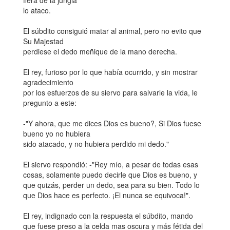
fiera de la jungla
lo ataco.
El súbdito consiguió matar al animal, pero no evito que
Su Majestad
perdiese el dedo meñique de la mano derecha.
El rey, furioso por lo que había ocurrido, y sin mostrar
agradecimiento
por los esfuerzos de su siervo para salvarle la vida, le
pregunto a este:
-"Y ahora, que me dices Dios es bueno?, Si Dios fuese
bueno yo no hubiera
sido atacado, y no hubiera perdido mi dedo."
El siervo respondió: -"Rey mío, a pesar de todas esas
cosas, solamente puedo decirle que Dios es bueno, y
que quizás, perder un dedo, sea para su bien. Todo lo
que Dios hace es perfecto. ¡El nunca se equivoca!".
El rey, indignado con la respuesta el súbdito, mando
que fuese preso a la celda mas oscura y más fétida del