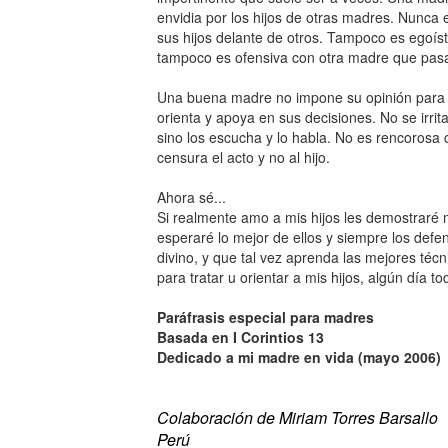
envidia por los hijos de otras madres. Nunca e
sus hijos delante de otros. Tampoco es egoís
tampoco es ofensiva con otra madre que pasa ti
Una buena madre no impone su opinión para pe
orienta y apoya en sus decisiones. No se irrit
sino los escucha y lo habla. No es rencorosa co
censura el acto y no al hijo.
Ahora sé...
Si realmente amo a mis hijos les demostraré m
esperaré lo mejor de ellos y siempre los def
divino, y que tal vez aprenda las mejores técn
para tratar u orientar a mis hijos, algún día to
Paráfrasis especial para madres
Basada en I Corintios 13
Dedicado a mi madre en vida (mayo 2006)
Colaboración de Miriam Torres Barsallo
Perú