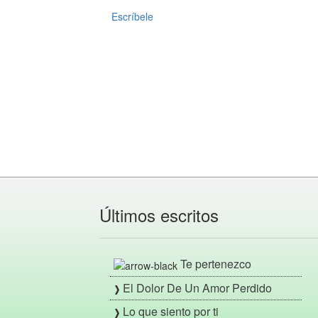
Escríbele
Últimos escritos
Te pertenezco
El Dolor De Un Amor Perdido
Lo que siento por ti