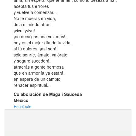
ama, sin esperar que te amen, como tú deseas amar,
acepta tus errores
y vuelve a comenzar...
No te mueras en vida,
deja el miedo atrás,
¡vive! ¡vive!
¡no decaigas una vez más!,
hoy es el mejor día de tu vida,
sí tú quieres, ¡así será!
sólo sonríe, ámate, valórate
y seguro sucederá,
atraerás a gente hermosa
que en armonía ya estará,
en espera de un cambio,
renacer espiritual...
Colaboración de Magali Sauceda
México
Escríbele