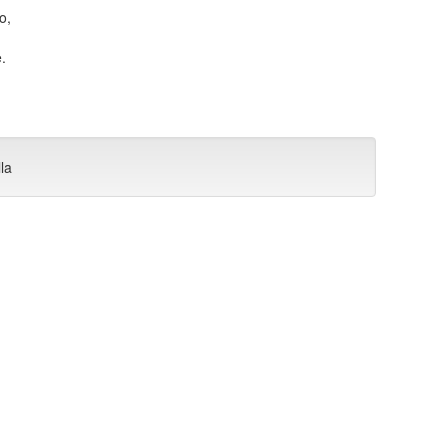
o,
.
lla