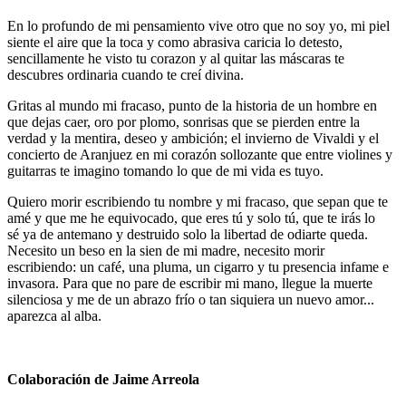
En lo profundo de mi pensamiento vive otro que no soy yo, mi piel
siente el aire que la toca y como abrasiva caricia lo detesto,
sencillamente he visto tu corazon y al quitar las máscaras te
descubres ordinaria cuando te creí divina.
Gritas al mundo mi fracaso, punto de la historia de un hombre en
que dejas caer, oro por plomo, sonrisas que se pierden entre la
verdad y la mentira, deseo y ambición; el invierno de Vivaldi y el
concierto de Aranjuez en mi corazón sollozante que entre violines y
guitarras te imagino tomando lo que de mi vida es tuyo.
Quiero morir escribiendo tu nombre y mi fracaso, que sepan que te
amé y que me he equivocado, que eres tú y solo tú, que te irás lo
sé ya de antemano y destruido solo la libertad de odiarte queda.
Necesito un beso en la sien de mi madre, necesito morir
escribiendo: un café, una pluma, un cigarro y tu presencia infame e
invasora. Para que no pare de escribir mi mano, llegue la muerte
silenciosa y me de un abrazo frío o tan siquiera un nuevo amor...
aparezca al alba.
Colaboración de Jaime Arreola