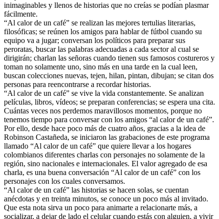
inimaginables y llenos de historias que no creías se podían plasmar
fácilmente.
“Al calor de un café” se realizan las mejores tertulias literarias,
filosóficas; se reúnen los amigos para hablar de fútbol cuando su
equipo va a jugar; conversan los políticos para preparar sus
peroratas, buscar las palabras adecuadas a cada sector al cual se
dirigirán; charlan las señoras cuando tienen sus famosos costureros y
toman no solamente uno, sino más en una tarde en la cual leen,
buscan colecciones nuevas, tejen, hilan, pintan, dibujan; se citan dos
personas para reencontrarse a recordar historias.
“Al calor de un café” se vive la vida constantemente. Se analizan
películas, libros, vídeos; se preparan conferencias; se espera una cita.
Cuántas veces nos perdemos maravillosos momentos, porque no
tenemos tiempo para conversar con los amigos “al calor de un café”.
Por ello, desde hace poco más de cuatro años, gracias a la idea de
Robinson Castañeda, se iniciaron las grabaciones de este programa
llamado “Al calor de un café” que quiere llevar a los hogares
colombianos diferentes charlas con personajes no solamente de la
región, sino nacionales e internacionales. El valor agregado de esa
charla, es una buena conversación “Al calor de un café” con los
personajes con los cuales conversamos.
“Al calor de un café” las historias se hacen solas, se cuentan
anécdotas y en treinta minutos, se conoce un poco más al invitado.
Que esta nota sirva un poco para animarte a relacionarte más, a
socializar, a dejar de lado el celular cuando estás con alguien, a vivir