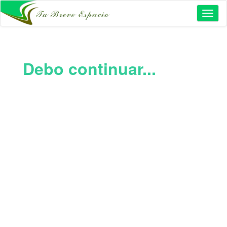
Toggl
naviga
Debo continuar...