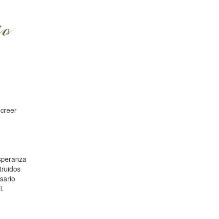
 creer
esperanza
truidos
sario
l.