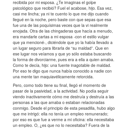
recibida por mi esposa. ¿Te imaginas el golpe
psicológico que recibió? Fuel el acabose, hijo. Esa vez,
casi me lincha; ya ni te cuento lo que me dijo cuando
llegué en la noche, pero baste con que sepas que esa
fue una de las poquísimas veces que la vi realmente
enojada. Otra de las chingaderas que hacía a menudo,
era mandarle cartas a mi esposa -con el estilo vulgar
que ya mencioné-, diciéndole que yo la había llevado a
un lugar seguro para librarla de “su maldad”. Que en
ese lugar nos veíamos y que yo sólo estaba buscando
la forma de divorciarme, pues era a ella a quien amaba.
Como te decía, hijo: una fuente inagotable de maldad.
Por eso te digo que nunca había conocido a nadie con
una mente tan maquiavélicamente retorcida.
Pero, como todo tiene su final, llegó el momento de
pasar de la pasividad, a la actividad. No podía seguir
viendo inactivamente cómo me destruía y destruía a las
personas a las que amaba o estaban relacionadas
conmigo. Desde el principio de esta pesadilla, hubo algo
que me intrigó: ella no tenía un empleo remunerado;
por eso es que fue a verme a mi oficina: ella necesitaba
un empleo. O, ¿es que no lo necesitaba? Fuera de la