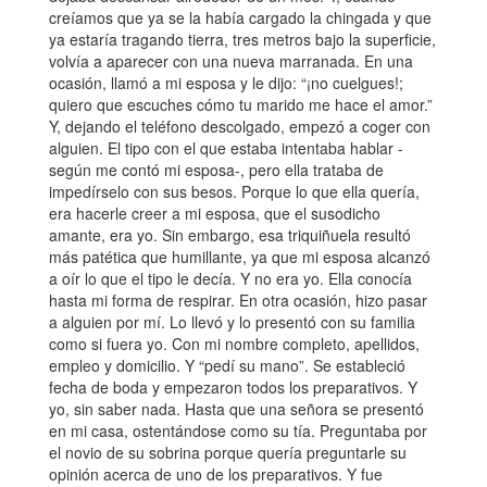
creíamos que ya se la había cargado la chingada y que
ya estaría tragando tierra, tres metros bajo la superficie,
volvía a aparecer con una nueva marranada. En una
ocasión, llamó a mi esposa y le dijo: “¡no cuelgues!;
quiero que escuches cómo tu marido me hace el amor.”
Y, dejando el teléfono descolgado, empezó a coger con
alguien. El tipo con el que estaba intentaba hablar -
según me contó mi esposa-, pero ella trataba de
impedírselo con sus besos. Porque lo que ella quería,
era hacerle creer a mi esposa, que el susodicho
amante, era yo. Sin embargo, esa triquiñuela resultó
más patética que humillante, ya que mi esposa alcanzó
a oír lo que el tipo le decía. Y no era yo. Ella conocía
hasta mi forma de respirar. En otra ocasión, hizo pasar
a alguien por mí. Lo llevó y lo presentó con su familia
como si fuera yo. Con mi nombre completo, apellidos,
empleo y domicilio. Y “pedí su mano”. Se estableció
fecha de boda y empezaron todos los preparativos. Y
yo, sin saber nada. Hasta que una señora se presentó
en mi casa, ostentándose como su tía. Preguntaba por
el novio de su sobrina porque quería preguntarle su
opinión acerca de uno de los preparativos. Y fue