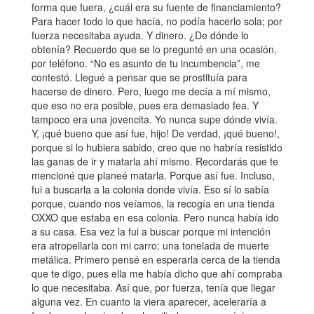
forma que fuera, ¿cuál era su fuente de financiamiento?
Para hacer todo lo que hacía, no podía hacerlo sola; por
fuerza necesitaba ayuda. Y dinero. ¿De dónde lo
obtenía? Recuerdo que se lo pregunté en una ocasión,
por teléfono. “No es asunto de tu incumbencia”, me
contestó. Llegué a pensar que se prostituía para
hacerse de dinero. Pero, luego me decía a mí mismo,
que eso no era posible, pues era demasiado fea. Y
tampoco era una jovencita. Yo nunca supe dónde vivía.
Y, ¡qué bueno que así fue, hijo! De verdad, ¡qué bueno!,
porque si lo hubiera sabido, creo que no habría resistido
las ganas de ir y matarla ahí mismo. Recordarás que te
mencioné que planeé matarla. Porque así fue. Incluso,
fui a buscarla a la colonia donde vivía. Eso sí lo sabía
porque, cuando nos veíamos, la recogía en una tienda
OXXO que estaba en esa colonia. Pero nunca había ido
a su casa. Esa vez la fui a buscar porque mi intención
era atropellarla con mi carro: una tonelada de muerte
metálica. Primero pensé en esperarla cerca de la tienda
que te digo, pues ella me había dicho que ahí compraba
lo que necesitaba. Así que, por fuerza, tenía que llegar
alguna vez. En cuanto la viera aparecer, aceleraría a