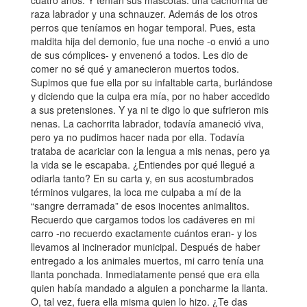
cuatro años. Y tenían sus mascotas: una cachorrita de
raza labrador y una schnauzer. Además de los otros
perros que teníamos en hogar temporal. Pues, esta
maldita hija del demonio, fue una noche -o envió a uno
de sus cómplices- y envenenó a todos. Les dio de
comer no sé qué y amanecieron muertos todos.
Supimos que fue ella por su infaltable carta, burlándose
y diciendo que la culpa era mía, por no haber accedido
a sus pretensiones. Y ya ni te digo lo que sufrieron mis
nenas. La cachorrita labrador, todavía amaneció viva,
pero ya no pudimos hacer nada por ella. Todavía
trataba de acariciar con la lengua a mis nenas, pero ya
la vida se le escapaba. ¿Entiendes por qué llegué a
odiarla tanto? En su carta y, en sus acostumbrados
términos vulgares, la loca me culpaba a mí de la
“sangre derramada” de esos inocentes animalitos.
Recuerdo que cargamos todos los cadáveres en mi
carro -no recuerdo exactamente cuántos eran- y los
llevamos al incinerador municipal. Después de haber
entregado a los animales muertos, mi carro tenía una
llanta ponchada. Inmediatamente pensé que era ella
quien había mandado a alguien a poncharme la llanta.
O, tal vez, fuera ella misma quien lo hizo. ¿Te das