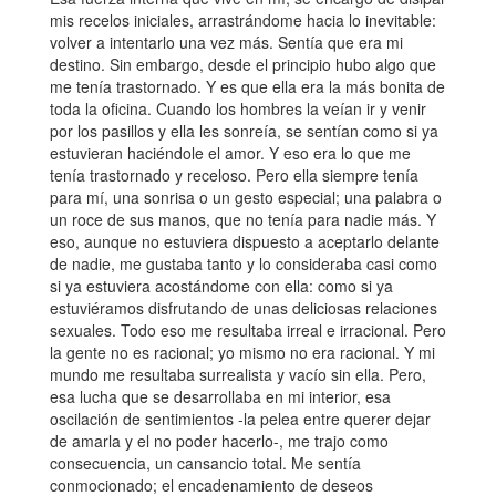
mis recelos iniciales, arrastrándome hacia lo inevitable:
volver a intentarlo una vez más. Sentía que era mi
destino. Sin embargo, desde el principio hubo algo que
me tenía trastornado. Y es que ella era la más bonita de
toda la oficina. Cuando los hombres la veían ir y venir
por los pasillos y ella les sonreía, se sentían como si ya
estuvieran haciéndole el amor. Y eso era lo que me
tenía trastornado y receloso. Pero ella siempre tenía
para mí, una sonrisa o un gesto especial; una palabra o
un roce de sus manos, que no tenía para nadie más. Y
eso, aunque no estuviera dispuesto a aceptarlo delante
de nadie, me gustaba tanto y lo consideraba casi como
si ya estuviera acostándome con ella: como si ya
estuviéramos disfrutando de unas deliciosas relaciones
sexuales. Todo eso me resultaba irreal e irracional. Pero
la gente no es racional; yo mismo no era racional. Y mi
mundo me resultaba surrealista y vacío sin ella. Pero,
esa lucha que se desarrollaba en mi interior, esa
oscilación de sentimientos -la pelea entre querer dejar
de amarla y el no poder hacerlo-, me trajo como
consecuencia, un cansancio total. Me sentía
conmocionado; el encadenamiento de deseos