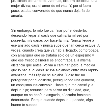
justificaba plenamente. Además, ella era deliciosa, una
mujer divina; era el amor de mi vida. Y, por si fuera
poco, estaba convencido de que nunca dejaría de
amarla.
Sin embargo, lo mío fue caminar por el desierto,
deseando llegar al oasis que calmaría mi sed por
poseerla; mis ganas por hacerla mía. Nunca llegué a
ese ansiado oasis y nunca supe qué tan cerca estuve. A
veces, cuando creía que ya había llegado, comprobaba
con amargura que se trataba sólo de un espejismo y
que ese fresco palmeral se encontraba a la misma
distancia que antes. Volvía a caminar, pero, a medida
que lo hacía, el oasis se iba alejando; entre más rápido
avanzaba, más rápido se alejaba. Y ese fue mi
peregrinar por el desierto, persiguiendo una quimera,
un espejismo inalcanzable. Hasta que me cansé y la
dejé ir, hijo; renuncié para salvar mi dignidad, que,
aunque no se había extinguido, sí estaba bastante
deteriorada. Porque cuando dejas ir tu pasado, algo
bueno te sucede.