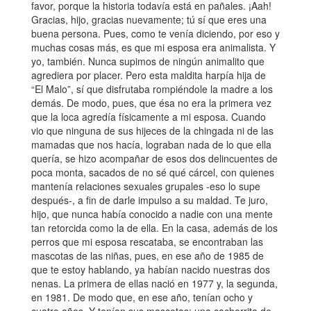
favor, porque la historia todavía está en pañales. ¡Aah!
Gracias, hijo, gracias nuevamente; tú sí que eres una
buena persona. Pues, como te venía diciendo, por eso y
muchas cosas más, es que mi esposa era animalista. Y
yo, también. Nunca supimos de ningún animalito que
agrediera por placer. Pero esta maldita harpía hija de
“El Malo”, sí que disfrutaba rompiéndole la madre a los
demás. De modo, pues, que ésa no era la primera vez
que la loca agredía físicamente a mi esposa. Cuando
vio que ninguna de sus hijeces de la chingada ni de las
mamadas que nos hacía, lograban nada de lo que ella
quería, se hizo acompañar de esos dos delincuentes de
poca monta, sacados de no sé qué cárcel, con quienes
mantenía relaciones sexuales grupales -eso lo supe
después-, a fin de darle impulso a su maldad. Te juro,
hijo, que nunca había conocido a nadie con una mente
tan retorcida como la de ella. En la casa, además de los
perros que mi esposa rescataba, se encontraban las
mascotas de las niñas, pues, en ese año de 1985 de
que te estoy hablando, ya habían nacido nuestras dos
nenas. La primera de ellas nació en 1977 y, la segunda,
en 1981. De modo que, en ese año, tenían ocho y