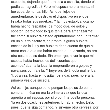
expuesto, dejando que fuera sola a esa cita, donde bien
podía ser agredida? Pero mi esposa no era manca ni
fue cobarde nunca, hijo. Así que, lejos de
amedrentarse, le destruyó el dispositivo en el que
llevaba todas sus pruebas. Y la muy estúpida loca no
había hecho respaldos, de modo que, de golpe y
sopetón, perdió todo lo que tenía para amenazarme:
fue como si hubiera estado apuntándome con un “arma”
en un cuarto oscuro y, de pronto, alguien hubiera
encendido la luz y me hubiera dado cuenta de que el
arma con la que me había estado amenazando, no era
otra cosa que su dedo. Sin embargo, al ver lo que mi
esposa había hecho, los delincuentes que
acompañaban a la loca, la emprendieron a golpes y
navajazos contra ella. Y huyeron, dejándola malherida.
Y, otra vez, hasta el hospital fue a dar, pues no era la
primera vez que sucedía.
Así es, hijo; aunque se te pongan los pelos de punta
como a mí, ésa no era la primera vez que la loca
agredía a mi esposa, por sí o por interpósita persona.
Ya en dos ocasiones anteriores lo había hecho. Deja,
pues, que te siga contando. Y sírveme otra cerveza, por