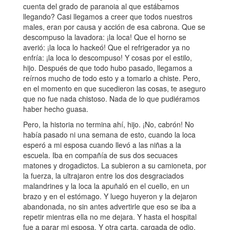
cuenta del grado de paranoia al que estábamos
llegando? Casi llegamos a creer que todos nuestros
males, eran por causa y acción de esa cabrona. Que se
descompuso la lavadora: ¡la loca! Que el horno se
averió: ¡la loca lo hackeó! Que el refrigerador ya no
enfría: ¡la loca lo descompuso! Y cosas por el estilo,
hijo. Después de que todo hubo pasado, llegamos a
reírnos mucho de todo esto y a tomarlo a chiste. Pero,
en el momento en que sucedieron las cosas, te aseguro
que no fue nada chistoso. Nada de lo que pudiéramos
haber hecho guasa.
Pero, la historia no termina ahí, hijo. ¡No, cabrón! No
había pasado ni una semana de esto, cuando la loca
esperó a mi esposa cuando llevó a las niñas a la
escuela. Iba en compañía de sus dos secuaces
matones y drogadictos. La subieron a su camioneta, por
la fuerza, la ultrajaron entre los dos desgraciados
malandrines y la loca la apuñaló en el cuello, en un
brazo y en el estómago. Y luego huyeron y la dejaron
abandonada, no sin antes advertirle que eso se iba a
repetir mientras ella no me dejara. Y hasta el hospital
fue a parar mi esposa. Y otra carta, cargada de odio,