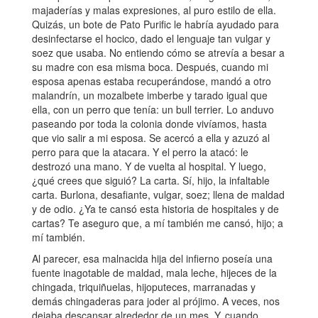
majaderías y malas expresiones, al puro estilo de ella.
Quizás, un bote de Pato Purific le habría ayudado para
desinfectarse el hocico, dado el lenguaje tan vulgar y
soez que usaba. No entiendo cómo se atrevía a besar a
su madre con esa misma boca. Después, cuando mi
esposa apenas estaba recuperándose, mandó a otro
malandrín, un mozalbete imberbe y tarado igual que
ella, con un perro que tenía: un bull terrier. Lo anduvo
paseando por toda la colonia donde vivíamos, hasta
que vio salir a mi esposa. Se acercó a ella y azuzó al
perro para que la atacara. Y el perro la atacó: le
destrozó una mano. Y de vuelta al hospital. Y luego,
¿qué crees que siguió? La carta. Sí, hijo, la infaltable
carta. Burlona, desafiante, vulgar, soez; llena de maldad
y de odio. ¿Ya te cansó esta historia de hospitales y de
cartas? Te aseguro que, a mí también me cansó, hijo; a
mí también.
Al parecer, esa malnacida hija del infierno poseía una
fuente inagotable de maldad, mala leche, hijeces de la
chingada, triquiñuelas, hijoputeces, marranadas y
demás chingaderas para joder al prójimo. A veces, nos
dejaba descansar alrededor de un mes. Y, cuando