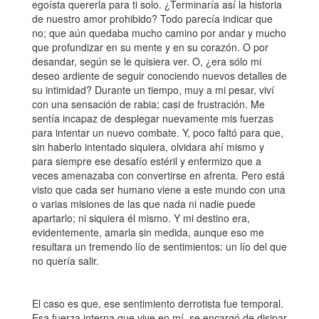
egoísta quererla para ti solo. ¿Terminaría así la historia
de nuestro amor prohibido? Todo parecía indicar que
no; que aún quedaba mucho camino por andar y mucho
que profundizar en su mente y en su corazón. O por
desandar, según se le quisiera ver. O, ¿era sólo mi
deseo ardiente de seguir conociendo nuevos detalles de
su intimidad? Durante un tiempo, muy a mi pesar, viví
con una sensación de rabia; casi de frustración. Me
sentía incapaz de desplegar nuevamente mis fuerzas
para intentar un nuevo combate. Y, poco faltó para que,
sin haberlo intentado siquiera, olvidara ahí mismo y
para siempre ese desafío estéril y enfermizo que a
veces amenazaba con convertirse en afrenta. Pero está
visto que cada ser humano viene a este mundo con una
o varias misiones de las que nada ni nadie puede
apartarlo; ni siquiera él mismo. Y mi destino era,
evidentemente, amarla sin medida, aunque eso me
resultara un tremendo lío de sentimientos: un lío del que
no quería salir.
El caso es que, ese sentimiento derrotista fue temporal.
Esa fuerza interna que vive en mí, se encargó de disipar