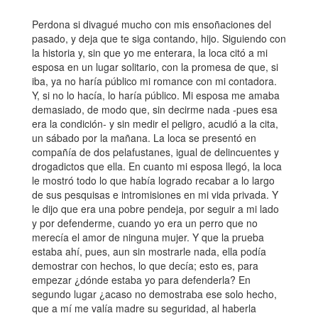
Perdona si divagué mucho con mis ensoñaciones del
pasado, y deja que te siga contando, hijo. Siguiendo con
la historia y, sin que yo me enterara, la loca citó a mi
esposa en un lugar solitario, con la promesa de que, si
iba, ya no haría público mi romance con mi contadora.
Y, si no lo hacía, lo haría público. Mi esposa me amaba
demasiado, de modo que, sin decirme nada -pues esa
era la condición- y sin medir el peligro, acudió a la cita,
un sábado por la mañana. La loca se presentó en
compañía de dos pelafustanes, igual de delincuentes y
drogadictos que ella. En cuanto mi esposa llegó, la loca
le mostró todo lo que había logrado recabar a lo largo
de sus pesquisas e intromisiones en mi vida privada. Y
le dijo que era una pobre pendeja, por seguir a mi lado
y por defenderme, cuando yo era un perro que no
merecía el amor de ninguna mujer. Y que la prueba
estaba ahí, pues, aun sin mostrarle nada, ella podía
demostrar con hechos, lo que decía; esto es, para
empezar ¿dónde estaba yo para defenderla? En
segundo lugar ¿acaso no demostraba ese solo hecho,
que a mí me valía madre su seguridad, al haberla