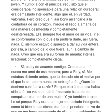
joven. Y cumplía con el principal requisito que él
consideraba indispensable para una relación duradera:
era demasiado inteligente, algo que él, en verdad,
valoraba. Pero creo que ni así logró arrancarle a la
contadora de su corazón. Porque él llegó a amarla de
una manera desmedida y completamente
desinteresada. Ella siempre fue el amor de su vida. Y él
se conformaba con lo que ella pudiera darle, así fuera,
nada. Él siempre estuvo dispuesto a dar su vida entera
por ella, a cambio de lo que fuera; aun, a cambio de
nada. Creo que esa era su forma de amarla: intensa,
irracional; completamente ciega.
• Sí; estoy de acuerdo contigo. Creo que a mí
nunca me amó de esa manera; pero a Paty, sí. Me
estabas diciendo antes, que tú descubriste el motivo por
el que la contadora nunca se entregó a él. ¿Querrías
decirme cuál fue la razón? Porque él cría que esa había
sido la única vez que había fracasado tratando de
conquistar el amor de una mujer. Y, yo también lo creo.
Lo sé porque Paty era una mujer demasiado inteligente,
como tú bien lo has dicho; ése fue el principal motivo de
que yo me haya enamorado de ella, aun a sabiendas de