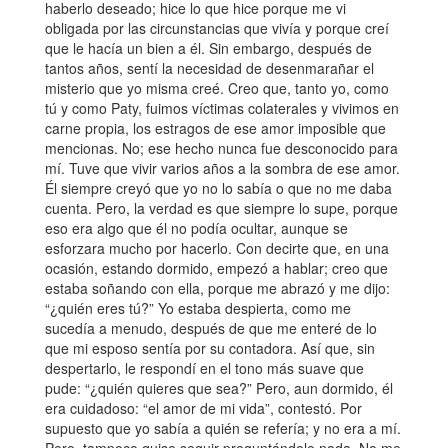
haberlo deseado; hice lo que hice porque me vi
obligada por las circunstancias que vivía y porque creí
que le hacía un bien a él. Sin embargo, después de
tantos años, sentí la necesidad de desenmarañar el
misterio que yo misma creé. Creo que, tanto yo, como
tú y como Paty, fuimos víctimas colaterales y vivimos en
carne propia, los estragos de ese amor imposible que
mencionas. No; ese hecho nunca fue desconocido para
mí. Tuve que vivir varios años a la sombra de ese amor.
Él siempre creyó que yo no lo sabía o que no me daba
cuenta. Pero, la verdad es que siempre lo supe, porque
eso era algo que él no podía ocultar, aunque se
esforzara mucho por hacerlo. Con decirte que, en una
ocasión, estando dormido, empezó a hablar; creo que
estaba soñando con ella, porque me abrazó y me dijo:
“¿quién eres tú?” Yo estaba despierta, como me
sucedía a menudo, después de que me enteré de lo
que mi esposo sentía por su contadora. Así que, sin
despertarlo, le respondí en el tono más suave que
pude: “¿quién quieres que sea?” Pero, aun dormido, él
era cuidadoso: “el amor de mi vida”, contestó. Por
supuesto que yo sabía a quién se refería; y no era a mí.