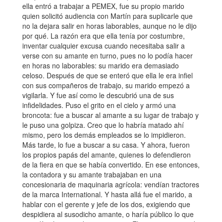
ella entró a trabajar a PEMEX, fue su propio marido
quien solicitó audiencia con Martín para suplicarle que
no la dejara salir en horas laborables, aunque no le dijo
por qué. La razón era que ella tenía por costumbre,
inventar cualquier excusa cuando necesitaba salir a
verse con su amante en turno, pues no lo podía hacer
en horas no laborables: su marido era demasiado
celoso. Después de que se enteró que ella le era infiel
con sus compañeros de trabajo, su marido empezó a
vigilarla. Y fue así como le descubrió una de sus
infidelidades. Puso el grito en el cielo y armó una
broncota: fue a buscar al amante a su lugar de trabajo y
le puso una golpiza. Creo que lo habría matado ahí
mismo, pero los demás empleados se lo impidieron.
Más tarde, lo fue a buscar a su casa. Y ahora, fueron
los propios papás del amante, quienes lo defendieron
de la fiera en que se había convertido. En ese entonces,
la contadora y su amante trabajaban en una
concesionaria de maquinaria agrícola: vendían tractores
de la marca International. Y hasta allá fue el marido, a
hablar con el gerente y jefe de los dos, exigiendo que
despidiera al susodicho amante, o haría público lo que