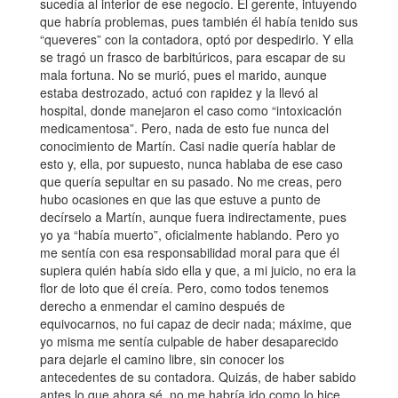
sucedía al interior de ese negocio. El gerente, intuyendo
que habría problemas, pues también él había tenido sus
“queveres” con la contadora, optó por despedirlo. Y ella
se tragó un frasco de barbitúricos, para escapar de su
mala fortuna. No se murió, pues el marido, aunque
estaba destrozado, actuó con rapidez y la llevó al
hospital, donde manejaron el caso como “intoxicación
medicamentosa”. Pero, nada de esto fue nunca del
conocimiento de Martín. Casi nadie quería hablar de
esto y, ella, por supuesto, nunca hablaba de ese caso
que quería sepultar en su pasado. No me creas, pero
hubo ocasiones en que las que estuve a punto de
decírselo a Martín, aunque fuera indirectamente, pues
yo ya “había muerto”, oficialmente hablando. Pero yo
me sentía con esa responsabilidad moral para que él
supiera quién había sido ella y que, a mi juicio, no era la
flor de loto que él creía. Pero, como todos tenemos
derecho a enmendar el camino después de
equivocarnos, no fui capaz de decir nada; máxime, que
yo misma me sentía culpable de haber desaparecido
para dejarle el camino libre, sin conocer los
antecedentes de su contadora. Quizás, de haber sabido
antes lo que ahora sé, no me habría ido como lo hice