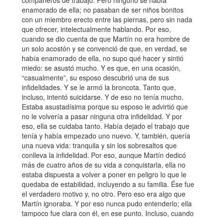
compañeros de trabajo. Pero ninguno se había
enamorado de ella; no pasaban de ser niños bonitos
con un miembro erecto entre las piernas, pero sin nada
que ofrecer, intelectualmente hablando. Por eso,
cuando se dio cuenta de que Martín no era hombre de
un solo acostón y se convenció de que, en verdad, se
había enamorado de ella, no supo qué hacer y sintió
miedo: se asustó mucho. Y es que, en una ocasión,
“casualmente”, su esposo descubrió una de sus
infidelidades. Y se le armó la broncota. Tanto que,
incluso, intentó suicidarse. Y de eso no tenía mucho.
Estaba asustadísima porque su esposo le advirtió que
no le volvería a pasar ninguna otra infidelidad. Y por
eso, ella se cuidaba tanto. Había dejado el trabajo que
tenía y había empezado uno nuevo. Y, también, quería
una nueva vida: tranquila y sin los sobresaltos que
conlleva la infidelidad. Por eso, aunque Martín dedicó
más de cuatro años de su vida a conquistarla, ella no
estaba dispuesta a volver a poner en peligro lo que le
quedaba de estabilidad, incluyendo a su familia. Ése fue
el verdadero motivo y, no otro. Pero eso era algo que
Martín ignoraba. Y por eso nunca pudo entenderlo; ella
tampoco fue clara con él, en ese punto. Incluso, cuando