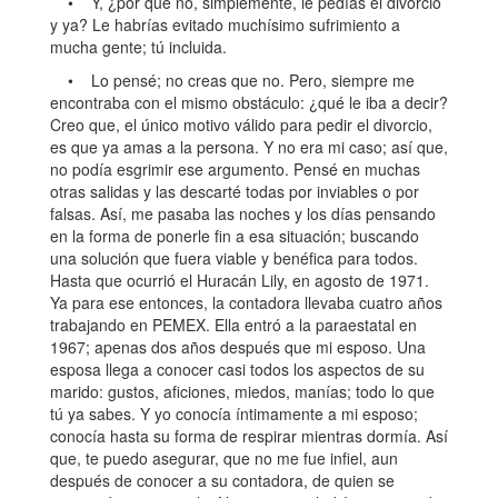
• Y, ¿por qué no, simplemente, le pedías el divorcio
y ya? Le habrías evitado muchísimo sufrimiento a
mucha gente; tú incluida.
• Lo pensé; no creas que no. Pero, siempre me
encontraba con el mismo obstáculo: ¿qué le iba a decir?
Creo que, el único motivo válido para pedir el divorcio,
es que ya amas a la persona. Y no era mi caso; así que,
no podía esgrimir ese argumento. Pensé en muchas
otras salidas y las descarté todas por inviables o por
falsas. Así, me pasaba las noches y los días pensando
en la forma de ponerle fin a esa situación; buscando
una solución que fuera viable y benéfica para todos.
Hasta que ocurrió el Huracán Lily, en agosto de 1971.
Ya para ese entonces, la contadora llevaba cuatro años
trabajando en PEMEX. Ella entró a la paraestatal en
1967; apenas dos años después que mi esposo. Una
esposa llega a conocer casi todos los aspectos de su
marido: gustos, aficiones, miedos, manías; todo lo que
tú ya sabes. Y yo conocía íntimamente a mi esposo;
conocía hasta su forma de respirar mientras dormía. Así
que, te puedo asegurar, que no me fue infiel, aun
después de conocer a su contadora, de quien se