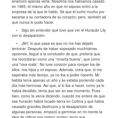
enamoró apenas verla. Nosotros nos habíamos casado
en 1965; el mismo año en que mi esposo entró a la
empresa de la que te hablo. Sé que él luchó mucho por
sacarse a su contadora de su corazón; pero, también sé
que nunca lo pudo hacer.
• Sigo sin entender qué tuvo que ver el Huracán Lily
con tu desaparición.
• ¡Ah!; lo que pasa es que no me has dejado
terminar. Después de haber sopesado muchísimas
opciones, llegué a la conclusión de que, prefería que
me recordaran como una “muerta buena”, que como
una “viva mala”. No tuve corazón para romper los de
ellos: mis hijos y mi esposo. Además, creía que, si me
esperaba más tiempo, ya no iba a poder hacerlo. Mi
bebita tenía apenas un año y se estaba poniendo cada
día más hermosa. Así que, si lo iba a hacer, como ya lo
había decidido, tenía que ser en ese momento. Pues
bien, como te venía diciendo, cuando me enteré de que
ese huracán había tocado tierra en Colima y que había
causado grandes destrozos y la desaparición de
algunas personas, empezó a germinar en mi mente la
idea de utilizar ese mismo motivo: tenía que