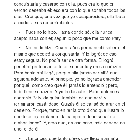
conquistarla y casarse con ella, pues era lo que en
verdad deseaba él; eso era con lo que soñaba todos los
días. Creí que, una vez que yo desapareciera, ella iba a
acceder a sus requerimientos.
• Pues no lo hizo. Hasta donde sé, ella nunca
aceptó nada con él; según lo poco que me contó Paty.
• No; no lo hizo. Cuatro años permaneció soltero; el
mismo que dedicó a conquistarla. Y lo logró; de eso
estoy segura. No podía ser de otra forma. Él logró
penetrar profundamente en su mente y en su corazón.
Pero hasta ahí llegó, porque ella jamás permitió que
siguiera adelante. Al principio, yo no lograba entender
por qué -como creo que él, jamás lo entendió-; pero,
todo tiene su razón. Y yo la descubrí. Pero, entonces
apareció Paty, de quien también se enamoró y
terminaron casándose. Quizás él se cansó de arar en el
desierto. Porque, también tenía otro dicho que ilustra lo
que te estoy contando: “la campana debe sonar de
ambos lados”. Y, creo que, en ese caso, sólo sonaba de
uno: el de él.
• ¿Entonces, qué tanto crees que llegó a amar a