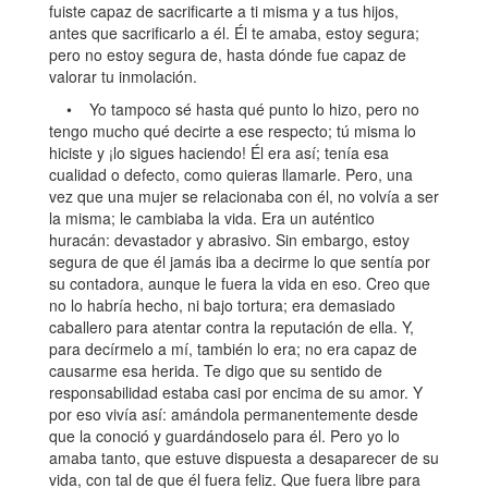
fuiste capaz de sacrificarte a ti misma y a tus hijos,
antes que sacrificarlo a él. Él te amaba, estoy segura;
pero no estoy segura de, hasta dónde fue capaz de
valorar tu inmolación.
• Yo tampoco sé hasta qué punto lo hizo, pero no
tengo mucho qué decirte a ese respecto; tú misma lo
hiciste y ¡lo sigues haciendo! Él era así; tenía esa
cualidad o defecto, como quieras llamarle. Pero, una
vez que una mujer se relacionaba con él, no volvía a ser
la misma; le cambiaba la vida. Era un auténtico
huracán: devastador y abrasivo. Sin embargo, estoy
segura de que él jamás iba a decirme lo que sentía por
su contadora, aunque le fuera la vida en eso. Creo que
no lo habría hecho, ni bajo tortura; era demasiado
caballero para atentar contra la reputación de ella. Y,
para decírmelo a mí, también lo era; no era capaz de
causarme esa herida. Te digo que su sentido de
responsabilidad estaba casi por encima de su amor. Y
por eso vivía así: amándola permanentemente desde
que la conoció y guardándoselo para él. Pero yo lo
amaba tanto, que estuve dispuesta a desaparecer de su
vida, con tal de que él fuera feliz. Que fuera libre para