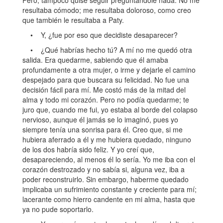
Pero, tampoco quise seguir preguntándole nada. No me
resultaba cómodo; me resultaba doloroso, como creo
que también le resultaba a Paty.
• Y, ¿fue por eso que decidiste desaparecer?
• ¿Qué habrías hecho tú? A mí no me quedó otra
salida. Era quedarme, sabiendo que él amaba
profundamente a otra mujer, o irme y dejarle el camino
despejado para que buscara su felicidad. No fue una
decisión fácil para mí. Me costó más de la mitad del
alma y todo mi corazón. Pero no podía quedarme; te
juro que, cuando me fui, yo estaba al borde del colapso
nervioso, aunque él jamás se lo imaginó, pues yo
siempre tenía una sonrisa para él. Creo que, si me
hubiera aferrado a él y me hubiera quedado, ninguno
de los dos habría sido feliz. Y yo creí que,
desapareciendo, al menos él lo sería. Yo me iba con el
corazón destrozado y no sabía si, alguna vez, iba a
poder reconstruirlo. Sin embargo, haberme quedado
implicaba un sufrimiento constante y creciente para mí;
lacerante como hierro candente en mi alma, hasta que
ya no pude soportarlo.