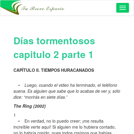
Toggl
naviga
Días tormentosos
capitulo 2 parte 1
CAPÍTULO II. TIEMPOS HURACANADOS
• Luego, cuando el video ha terminado, el teléfono
suena. Es alguien que sabe que lo acabas de ver y, sólo
dice: “morirás en siete días.”
The Ring (2002)
1
• En verdad, no lo puedo creer; ¡me resulta
increíble verte aquí! Si alguien me lo hubiera contado,
no lo habría creído, pues todos creímos que habías