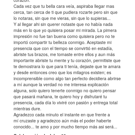
corazón.
Cada vez que tu bella cara veía, aspiraba llegar mas
cerca, tan cerca de ti que pudiera rozarte pero sin que
lo notaras, sin que me vieras, sin que lo supieras...
Y al llegar ahi sin querer notaste que no había nada
más en lo que yo quisiera posar mi mirada. La pimera
impresión no fue tan buena como quisiera pero no te
importó compartir tu belleza conmigo. Aceptaste mi
presencia que con el tiempo se convirtió en estadía,
abriste tus brazos, me tomaste entre ellos y aun más
importante abriste tu mente y tu corazón, permitiste que
te demostrara lo que para ti tenía, dejaste que te amara
y desde entonces creo que los milagros existen; es
incomprensible como algo tan perfecto decidiera abrirse
a mí aunque la verdad no me interesa explicación
alguna, solo quiero tenerte conmigo no quiero pensar
que pasará mañana, te quiero hoy y disfrutaré tu
presencia, cada día lo viviré con pasión y entrega total
mientras dure.
Agradezco cada minuto el instante en que frente a
mí cruzaste y agradezco aún más el poder haberte
conocido... te amo y por mucho tiempo más asi será...