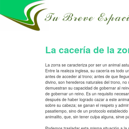
La cacería de la zo
La zorra se caracteriza por ser un animal astuto
Entre la realeza inglesa, su cacería es todo u
antes de acceder al trono; antes de que lleg
divino, son herederos naturales del trono, n
demuestran su capacidad de gobernar al rein
de gobernar un reino. Es un requisito necesa
después de haber logrado cazar a este animal
sobre su cabeza; se ganan el respeto y admira
pasatiempo, sino de un protocolo establecido
animalito, que, sin tener culpa alguna, sirve 
Podemos trasladar esta misma situación a la 