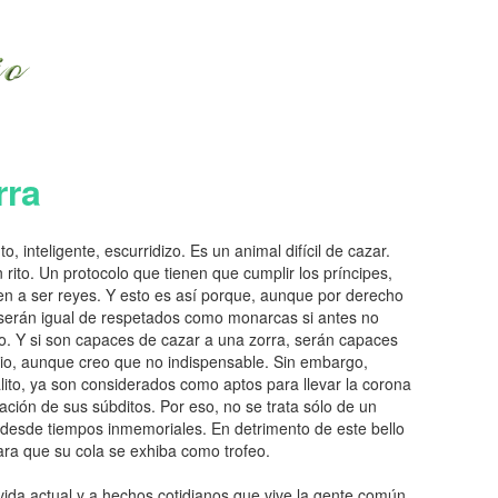
rra
, inteligente, escurridizo. Es un animal difícil de cazar.
n rito. Un protocolo que tienen que cumplir los príncipes,
uen a ser reyes. Y esto es así porque, aunque por derecho
o serán igual de respetados como monarcas si antes no
o. Y si son capaces de cazar a una zorra, serán capaces
rio, aunque creo que no indispensable. Sin embargo,
ito, ya son considerados como aptos para llevar la corona
ción de sus súbditos. Por eso, no se trata sólo de un
 desde tiempos inmemoriales. En detrimento de este bello
para que su cola se exhiba como trofeo.
vida actual y a hechos cotidianos que vive la gente común