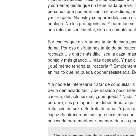
y corriente; gente que no tiene nada que ver
personas que pudieran sentirse agredidas, p
y mi respeto. No estoy comparándolas con este
análoga. No los protagonistas. Y permítaseme
una relación sentimental, sino un complemento
Por eso es que disfrutamos tanto de cada pa
dama. Por eso disfrutamos tanto de su “cacer
rechazo… y entre más difícil sea la caza, má
bonito y más grande… más deseado. Y nadie, 
¿qué mérito tendría tal “cacería”? Simplemente
animalito que no pueda oponer resistencia. D
Y a nadie le interesaría tratar de conquistar 
Sería demasiado fácil y demasiado poco inte
cacería, del acto sexual, ¿qué queda? Nada. 
perdure, sus protagonistas deben tener algo e
trata sólo de sexo. Se trata de amar. Y para
capaz de ofrecernos más que sexo, más que só
necesaria para mantener enamorada a su parej
Nancy: la conquista de tu corazón es más di