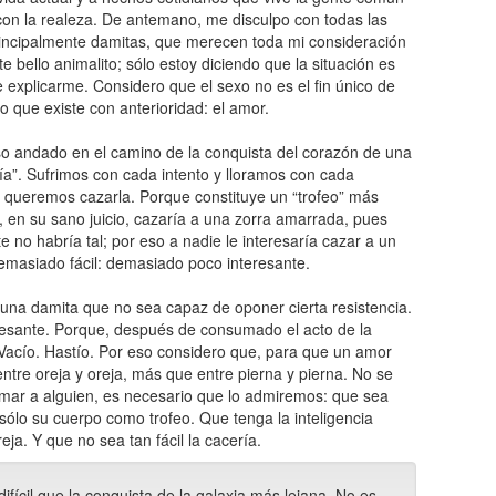
 con la realeza. De antemano, me disculpo con todas las
rincipalmente damitas, que merecen toda mi consideración
 bello animalito; sólo estoy diciendo que la situación es
 explicarme. Considero que el sexo no es el fin único de
 que existe con anterioridad: el amor.
so andado en el camino de la conquista del corazón de una
ía”. Sufrimos con cada intento y lloramos con cada
s queremos cazarla. Porque constituye un “trofeo” más
en su sano juicio, cazaría a una zorra amarrada, pues
 no habría tal; por eso a nadie le interesaría cazar a un
emasiado fácil: demasiado poco interesante.
a una damita que no sea capaz de oponer cierta resistencia.
resante. Porque, después de consumado el acto de la
Vacío. Hastío. Por eso considero que, para que un amor
ntre oreja y oreja, más que entre pierna y pierna. No se
 amar a alguien, es necesario que lo admiremos: que sea
lo su cuerpo como trofeo. Que tenga la inteligencia
a. Y que no sea tan fácil la cacería.
fícil que la conquista de la galaxia más lejana. No es