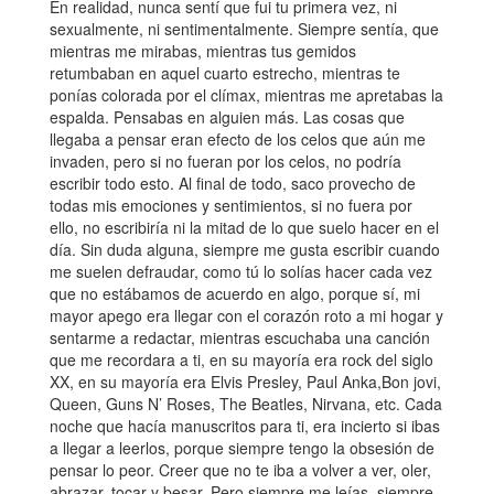
En realidad, nunca sentí que fui tu primera vez, ni
sexualmente, ni sentimentalmente. Siempre sentía, que
mientras me mirabas, mientras tus gemidos
retumbaban en aquel cuarto estrecho, mientras te
ponías colorada por el clímax, mientras me apretabas la
espalda. Pensabas en alguien más. Las cosas que
llegaba a pensar eran efecto de los celos que aún me
invaden, pero si no fueran por los celos, no podría
escribir todo esto. Al final de todo, saco provecho de
todas mis emociones y sentimientos, si no fuera por
ello, no escribiría ni la mitad de lo que suelo hacer en el
día. Sin duda alguna, siempre me gusta escribir cuando
me suelen defraudar, como tú lo solías hacer cada vez
que no estábamos de acuerdo en algo, porque sí, mi
mayor apego era llegar con el corazón roto a mi hogar y
sentarme a redactar, mientras escuchaba una canción
que me recordara a ti, en su mayoría era rock del siglo
XX, en su mayoría era Elvis Presley, Paul Anka,Bon jovi,
Queen, Guns N’ Roses, The Beatles, Nirvana, etc. Cada
noche que hacía manuscritos para ti, era incierto si ibas
a llegar a leerlos, porque siempre tengo la obsesión de
pensar lo peor. Creer que no te iba a volver a ver, oler,
abrazar, tocar y besar. Pero siempre me leías, siempre