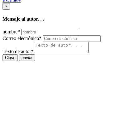
Escríbele
×
Mensaje al autor. . .
nombre
*
Correo electrónico
*
Texto de autor
*
Close
enviar