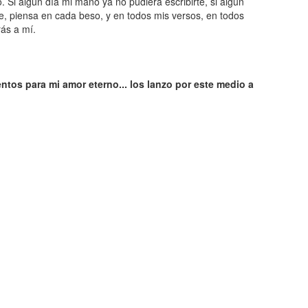
o. Si algún día mi mano ya no pudiera escribirte, si algún
se, piensa en cada beso, y en todos mis versos, en todos
rás a mí.
ntos para mi amor eterno... los lanzo por este medio a