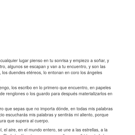
alquier lugar pienso en tu sonrisa y empiezo a soñar, y
o, algunos se escapan y van a tu encuentro, y son las
es, los duendes etéreos, lo entonan en coro los ángeles
…
engo, los escribo en lo primero que encuentro, en papeles
de renglones o los guardo para después materializarlos en
iero que sepas que no importa dónde, en todas mis palabras
cio escucharás mis palabras y sentirás mi aliento, porque
pura que supera al cuerpo.
, el aire, en el mundo entero, se une a las estrellas, a la