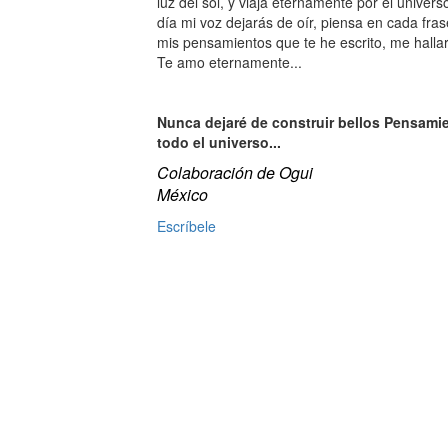
luz del sol, y viaja eternamente por el univers
día mi voz dejarás de oír, piensa en cada fra
mis pensamientos que te he escrito, me halla
Te amo eternamente...
Nunca dejaré de construir bellos Pensamie
todo el universo...
Colaboración de Ogui
México
Escríbele