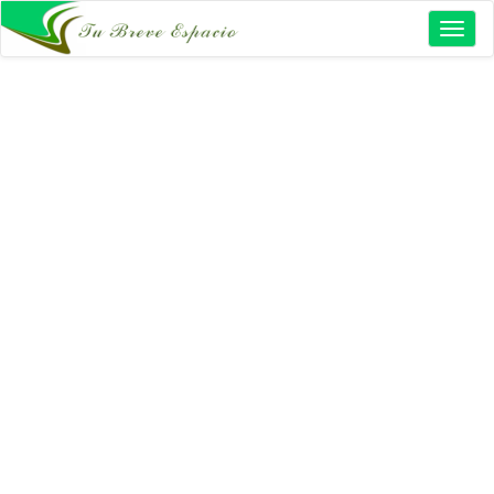
Toggl
naviga