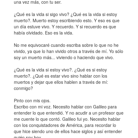
una vez más, con tu ser.
¿Qué es la vida si sigo vivo? ¿Qué es la vida si estoy
muerto?. Muerto estoy escribiendo esto. Y eso es que
un día estuve vivo. Y recuerdo. Y si recuerdo es que
había olvidado. Eso es la vida.
No me equivocaré cuando escriba sobre lo que no he
vivido, ya que lo han vivido otros a través de mí. Yo sólo
soy un muerto más... viviendo o haciendo que vivo.
¿Qué es la vida si estoy vivo?. ¿Qué es si estoy
muerto?. ¿Qué es estar vivo sino hablar con los
muertos y dejar que ellos hablen a través de mí:
conmigo?
Pinto con mis ojos.
Escribo con mi voz. Necesito hablar con Galileo para
entender lo que entendió. Y no acudir a un profesor que
me cuente lo que contó. Galileo fui yo. Necesito hablar
con los conquistadores de América, para recordar lo
que hice siendo uno de ellos hace siglos y así entender
quién soy hoy.