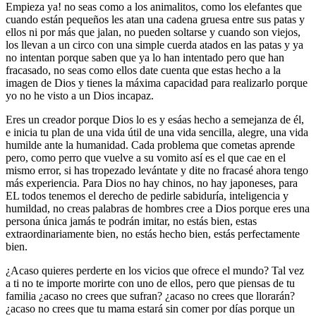
Empieza ya! no seas como a los animalitos, como los elefantes que
cuando están pequeños les atan una cadena gruesa entre sus patas y
ellos ni por más que jalan, no pueden soltarse y cuando son viejos,
los llevan a un circo con una simple cuerda atados en las patas y ya
no intentan porque saben que ya lo han intentado pero que han
fracasado, no seas como ellos date cuenta que estas hecho a la
imagen de Dios y tienes la máxima capacidad para realizarlo porque
yo no he visto a un Dios incapaz.
Eres un creador porque Dios lo es y esáas hecho a semejanza de él,
e inicia tu plan de una vida útil de una vida sencilla, alegre, una vida
humilde ante la humanidad. Cada problema que cometas aprende
pero, como perro que vuelve a su vomito así es el que cae en el
mismo error, si has tropezado levántate y dite no fracasé ahora tengo
más experiencia. Para Dios no hay chinos, no hay japoneses, para
EL todos tenemos el derecho de pedirle sabiduría, inteligencia y
humildad, no creas palabras de hombres cree a Dios porque eres una
persona única jamás te podrán imitar, no estás bien, estas
extraordinariamente bien, no estás hecho bien, estás perfectamente
bien.
¿Acaso quieres perderte en los vicios que ofrece el mundo? Tal vez
a ti no te importe morirte con uno de ellos, pero que piensas de tu
familia ¿acaso no crees que sufran? ¿acaso no crees que llorarán?
¿acaso no crees que tu mama estará sin comer por días porque un