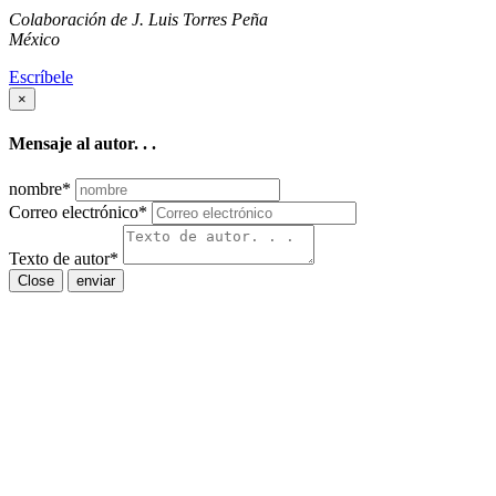
Colaboración de J. Luis Torres Peña
México
Escríbele
×
Mensaje al autor. . .
nombre
*
Correo electrónico
*
Texto de autor
*
Close
enviar