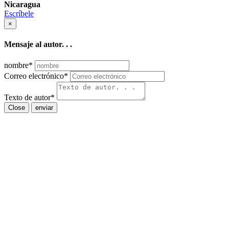
Nicaragua
Escríbele
×
Mensaje al autor. . .
nombre
*
Correo electrónico
*
Texto de autor
*
Close
enviar