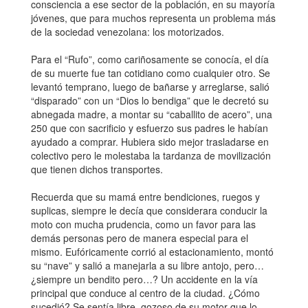
consciencia a ese sector de la población, en su mayoría
jóvenes, que para muchos representa un problema más
de la sociedad venezolana: los motorizados.
Para el “Rufo”, como cariñosamente se conocía, el día
de su muerte fue tan cotidiano como cualquier otro. Se
levantó temprano, luego de bañarse y arreglarse, salió
“disparado” con un “Dios lo bendiga” que le decretó su
abnegada madre, a montar su “caballito de acero”, una
250 que con sacrificio y esfuerzo sus padres le habían
ayudado a comprar. Hubiera sido mejor trasladarse en
colectivo pero le molestaba la tardanza de movilización
que tienen dichos transportes.
Recuerda que su mamá entre bendiciones, ruegos y
suplicas, siempre le decía que considerara conducir la
moto con mucha prudencia, como un favor para las
demás personas pero de manera especial para el
mismo. Eufóricamente corrió al estacionamiento, montó
su “nave” y salió a manejarla a su libre antojo, pero…
¿siempre un bendito pero…? Un accidente en la vía
principal que conduce al centro de la ciudad. ¿Cómo
sucedió? Se sentía libre, gozoso de su motor que lo