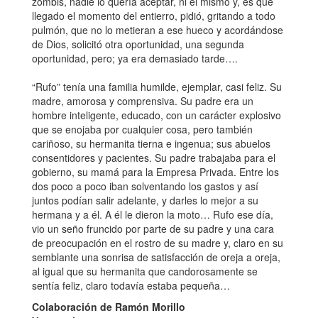
zombis, nadie lo quería aceptar, ni el mismo y, es que
llegado el momento del entierro, pidió, gritando a todo
pulmón, que no lo metieran a ese hueco y acordándose
de Dios, solicitó otra oportunidad, una segunda
oportunidad, pero; ya era demasiado tarde….
“Rufo” tenía una familia humilde, ejemplar, casi feliz. Su
madre, amorosa y comprensiva. Su padre era un
hombre inteligente, educado, con un carácter explosivo
que se enojaba por cualquier cosa, pero también
cariñoso, su hermanita tierna e ingenua; sus abuelos
consentidores y pacientes. Su padre trabajaba para el
gobierno, su mamá para la Empresa Privada. Entre los
dos poco a poco iban solventando los gastos y así
juntos podían salir adelante, y darles lo mejor a su
hermana y a él. A él le dieron la moto… Rufo ese día,
vio un seño fruncido por parte de su padre y una cara
de preocupación en el rostro de su madre y, claro en su
semblante una sonrisa de satisfacción de oreja a oreja,
al igual que su hermanita que candorosamente se
sentía feliz, claro todavía estaba pequeña…
Colaboración de Ramón Morillo