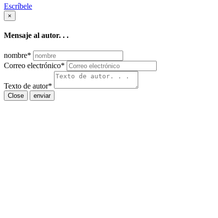
Escríbele
×
Mensaje al autor. . .
nombre
*
Correo electrónico
*
Texto de autor
*
Close
enviar