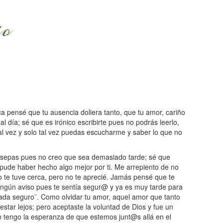
a pensé que tu ausencia doliera tanto, que tu amor, cariño
al día; sé que es irónico escribirte pues no podrás leerlo,
al vez y solo tal vez puedas escucharme y saber lo que no
lo sepas pues no creo que sea demasiado tarde; sé que
 pude haber hecho algo mejor por ti. Me arrepiento de no
o te tuve cerca, pero no te aprecié. Jamás pensé que te
ningún aviso pues te sentía segur@ y ya es muy tarde para
ada seguro¨. Como olvidar tu amor, aquel amor que tanto
 estar lejos; pero aceptaste la voluntad de Dios y fue un
n tengo la esperanza de que estemos junt@s allá en el