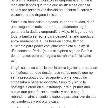
pero en el fondo su corazón se empeñaba en gritarle
mediante latidos que tenía que asistir a esa dichosa
cena y por primera vez decidió no hacerse la sorda y
escuchar a ese órgano insistente.
Subió a su habitación, empacó un par de mudas, dudó
unos segundos más, pero afortunadamente logró
ganarle a la duda y emprendió el viaje. El lugar donde
toda la familia se reúne para despedir el año quedaba
aproximadamente a una hora en coche, tiempo
suficiente para poder escuchar completa su playlist
“Romance en París” (como si supiera algo de París o
del romance, pero por alguna extraña razón la llamo
así).
Llegó, sujeto su cabello con la única liga fiel que traía en
su muñeca, aunque desde hace varios meses que no
se ha preocupado por su apariencia y el descuido
empezaba a hacerse evidente. Suspiró y sintió la
nostalgia aletear en su estómago, era el primer año
nuevo que pasaría sin su madre y eso le seguía
robando el aire, sacudió la cabeza para aterrizar de sus
pensamientos y entró a la casa.