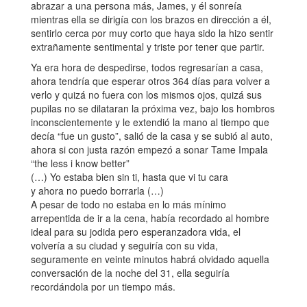
abrazar a una persona más, James, y él sonreía
mientras ella se dirigía con los brazos en dirección a él,
sentirlo cerca por muy corto que haya sido la hizo sentir
extrañamente sentimental y triste por tener que partir.
Ya era hora de despedirse, todos regresarían a casa,
ahora tendría que esperar otros 364 días para volver a
verlo y quizá no fuera con los mismos ojos, quizá sus
pupilas no se dilataran la próxima vez, bajo los hombros
inconscientemente y le extendió la mano al tiempo que
decía “fue un gusto”, salió de la casa y se subió al auto,
ahora si con justa razón empezó a sonar Tame Impala
“the less i know better”
(…) Yo estaba bien sin ti, hasta que vi tu cara
y ahora no puedo borrarla (…)
A pesar de todo no estaba en lo más mínimo
arrepentida de ir a la cena, había recordado al hombre
ideal para su jodida pero esperanzadora vida, el
volvería a su ciudad y seguiría con su vida,
seguramente en veinte minutos habrá olvidado aquella
conversación de la noche del 31, ella seguiría
recordándola por un tiempo más.