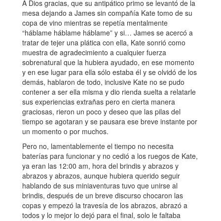
A Dios gracias, que su antipático primo se levantó de la
mesa dejando a James sin compañía Kate tomo de su
copa de vino mientras se repetía mentalmente
“háblame háblame háblame” y si… James se acercó a
tratar de tejer una plática con ella, Kate sonrió como
muestra de agradecimiento a cualquier fuerza
sobrenatural que la hubiera ayudado, en ese momento
y en ese lugar para ella sólo estaba él y se olvidó de los
demás, hablaron de todo, inclusive Kate no se pudo
contener a ser ella misma y dio rienda suelta a relatarle
sus experiencias extrañas pero en cierta manera
graciosas, rieron un poco y deseo que las pilas del
tiempo se agotaran y se pausara ese breve instante por
un momento o por muchos.
Pero no, lamentablemente el tiempo no necesita
baterías para funcionar y no cedió a los ruegos de Kate,
ya eran las 12:00 am, hora del brindis y abrazos y
abrazos y abrazos, aunque hubiera querido seguir
hablando de sus miniaventuras tuvo que unirse al
brindis, después de un breve discurso chocaron las
copas y empezó la travesía de los abrazos, abrazó a
todos y lo mejor lo dejó para el final, solo le faltaba