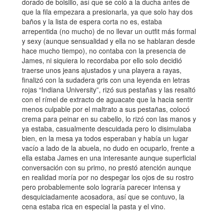
dorado de bolsillo, así que se coló a la ducha antes de
que la fila empezara a presionarla, ya que solo hay dos
baños y la lista de espera corta no es, estaba
arrepentida (no mucho) de no llevar un outfit más formal
y sexy (aunque sensualidad y ella no se hablaran desde
hace mucho tiempo), no contaba con la presencia de
James, ni siquiera lo recordaba por ello solo decidió
traerse unos jeans ajustados y una playera a rayas,
finalizó con la sudadera gris con una leyenda en letras
rojas “Indiana University”, rizó sus pestañas y las resaltó
con el rímel de extracto de aguacate que la hacia sentir
menos culpable por el maltrato a sus pestañas, colocó
crema para peinar en su cabello, lo rizó con las manos y
ya estaba, casualmente descuidada pero lo disimulaba
bien, en la mesa ya todos esperaban y había un lugar
vacío a lado de la abuela, no dudo en ocuparlo, frente a
ella estaba James en una interesante aunque superficial
conversación con su primo, no prestó atención aunque
en realidad moría por no despegar los ojos de su rostro
pero probablemente solo lograría parecer intensa y
desquiciadamente acosadora, así que se contuvo, la
cena estaba rica en especial la pasta y el vino.