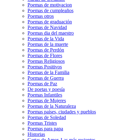
Poemas de motivacion
Poemas de cumpleaños
Poemas otros
Poemas de graduación
Poemas de Navidad
Poemas dia del maestro
Poemas de la Vida
Poemas de la muerte
Poemas de Perdón
Poemas de Flores
Poemas Religiosos
Poemas Positivos
Poemas de la Familia
Poemas de Guerra
Poemas de Paz
De poetas y poesía
Poemas Infantiles
Poemas de Mujeres
Poemas de la Naturaleza
Poemas países, ciudades y pueblos
Poemas de Soledad
Poemas Tristes
Poemas para papa
Historias
Cartas de Amor, Las más recientes