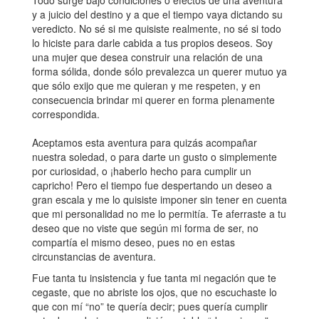
Todo surge bajo condiciones o efectos de una aventura
y a juicio del destino y a que el tiempo vaya dictando su
veredicto. No sé si me quisiste realmente, no sé si todo
lo hiciste para darle cabida a tus propios deseos. Soy
una mujer que desea construir una relación de una
forma sólida, donde sólo prevalezca un querer mutuo ya
que sólo exijo que me quieran y me respeten, y en
consecuencia brindar mi querer en forma plenamente
correspondida.
Aceptamos esta aventura para quizás acompañar
nuestra soledad, o para darte un gusto o simplemente
por curiosidad, o ¡haberlo hecho para cumplir un
capricho! Pero el tiempo fue despertando un deseo a
gran escala y me lo quisiste imponer sin tener en cuenta
que mi personalidad no me lo permitía. Te aferraste a tu
deseo que no viste que según mi forma de ser, no
compartía el mismo deseo, pues no en estas
circunstancias de aventura.
Fue tanta tu insistencia y fue tanta mi negación que te
cegaste, que no abriste los ojos, que no escuchaste lo
que con mí “no” te quería decir; pues quería cumplir