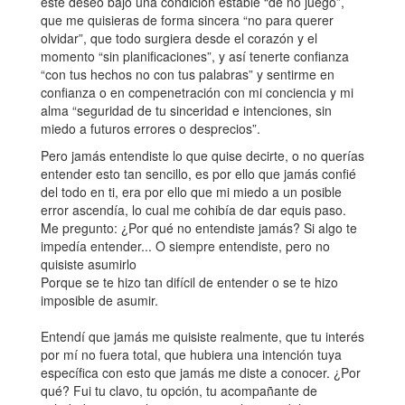
este deseo bajo una condición estable “de no juego”,
que me quisieras de forma sincera “no para querer
olvidar”, que todo surgiera desde el corazón y el
momento “sin planificaciones”, y así tenerte confianza
“con tus hechos no con tus palabras” y sentirme en
confianza o en compenetración con mi conciencia y mi
alma “seguridad de tu sinceridad e intenciones, sin
miedo a futuros errores o desprecios”.
Pero jamás entendiste lo que quise decirte, o no querías
entender esto tan sencillo, es por ello que jamás confié
del todo en ti, era por ello que mi miedo a un posible
error ascendía, lo cual me cohibía de dar equis paso.
Me pregunto: ¿Por qué no entendiste jamás? Si algo te
impedía entender... O siempre entendiste, pero no
quisiste asumirlo
Porque se te hizo tan difícil de entender o se te hizo
imposible de asumir.
Entendí que jamás me quisiste realmente, que tu interés
por mí no fuera total, que hubiera una intención tuya
específica con esto que jamás me diste a conocer. ¿Por
qué? Fui tu clavo, tu opción, tu acompañante de