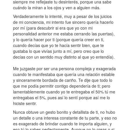
siempre me reflejaste tu desinterés, porque una sabe
cuándo la miran a los ojos y ven a alguien más.
Verdaderamente lo intenté, muy a pesar de los juicios
de mi conciencia, mi intento fue sincero quería hacerlo
por mí (para descubrir si era que yo con mi
personalidad anterior me estaba cerrando las puertas),
y lo quería hacer por ti (porque quería creer en ti,
cuando decías que yo te hacía sentir bien, que te
gustaba lo que vivías junto a mí, pero creo que lo
decías con un sentido muy distinto al que yo entendía).
Me juzgaste por ser una persona compleja y exagerada
cuando te manifestaba que quería una relación estable
y sinceramente bordada de cariño. Te dije que todo lo
que me podía permitir contigo dependería de ti; pero
lamentablemente cuando yo te entregaba el 50% tú me
entregabas el 5%, pues así lo sentí porque así me lo
hiciste sentir.
Nunca obtuve un gesto bonito y detallista de ti, no hubo
un detalle o una interesa constante de tu parte, y eso no
es exagerado de brindar cuando te importa alguien, y
eso tú lo sabes perfectamente. Aunque no lo creas o si