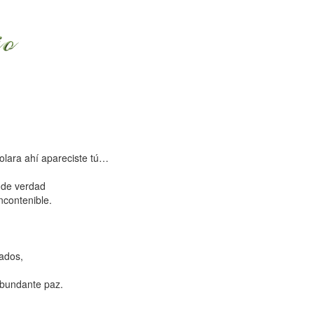
lara ahí apareciste tú…
 de verdad
ncontenible.
ados,
abundante paz.