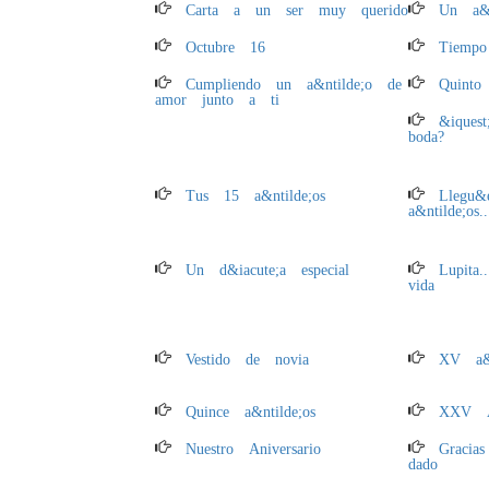
Carta a un ser muy querido
Un a&n
Octubre 16
Tiempo
Cumpliendo un a&ntilde;o de
Quinto 
amor junto a ti
&iquest
boda?
Tus 15 a&ntilde;os
Llegu&
a&ntilde;os..
Un d&iacute;a especial
Lupita
vida
Vestido de novia
XV a&n
Quince a&ntilde;os
XXV An
Nuestro Aniversario
Graci
dado