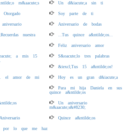
tilde;o m&aacute;s
Un d&iacute;a sin ti
 Otorgado
Soy parte de ti
aniversario
Aniversario de bodas
;Recuerdas nuestra
...Tus quince a&ntilde;os...
Feliz aniversario amor
eacute; a mis 15
S&oacute;lo tres palabras
.
&iexcl;Tus 15 a&ntilde;os!
... el amor de mi
Hoy es un gran d&iacute;a
Para mi hija Daniela en sus
quince a&ntilde;os
tilde;os
Un aniversario
m&aacute;s&#8230;
iversario
Quince a&ntilde;os
as por lo que me haz