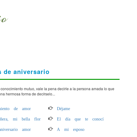
 de aniversario
l conocimiento mutuo, vale la pena decirle a la persona amada lo que
 una hermosa forma de decírselo...
miento de amor
Déjame
añera, mi bella flor
El día que te conocí
aniversario amor
A mi esposo