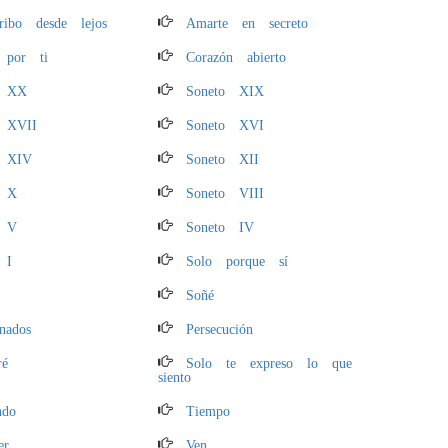
ribo desde lejos
Amarte en secreto
 por ti
Corazón abierto
o XX
Soneto XIX
 XVII
Soneto XVI
o XIV
Soneto XII
o X
Soneto VIII
o V
Soneto IV
 I
Solo porque sí
Soñé
inados
Persecución
ré
Solo te expreso lo que
siento
ndo
Tiempo
er
Ven