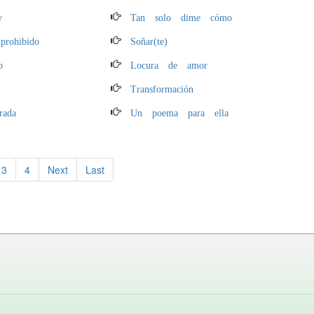
y
Tan solo dime cómo
rohibido
Soñar(te)
o
Locura de amor
Transformación
rada
Un poema para ella
3
4
Next
Last