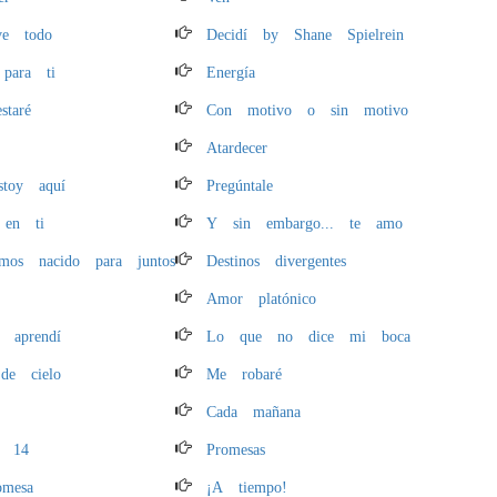
ve todo
Decidí by Shane Spielrein
 para ti
Energía
staré
Con motivo o sin motivo
Atardecer
toy aquí
Pregúntale
 en ti
Y sin embargo... te amo
os nacido para juntos
Destinos divergentes
Amor platónico
o aprendí
Lo que no dice mi boca
de cielo
Me robaré
Cada mañana
o 14
Promesas
mesa
¡A tiempo!