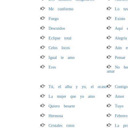
Me conformo
Lo tu
Fuego
Existo
Descuidos
Aquí e
Eclipse total
Alegría
Celos locos
Aún es
Igual te amo
Pensar
Eres
No hem
amar
Tú, el alba y yo, el ocaso
Contig
La mujer que yo amo
Amor 
Quiero besarte
Tuyo
Hermosa
Febrer
Cristales rotos
La pro