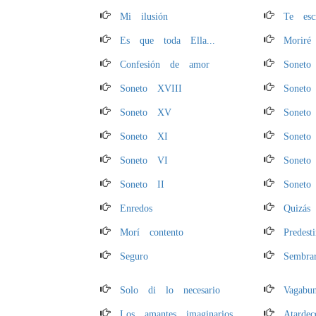
Mi ilusión
Te esc
Es que toda Ella...
Moriré
Confesión de amor
Sonet
Soneto XVIII
Soneto
Soneto XV
Sonet
Soneto XI
Sonet
Soneto VI
Sonet
Soneto II
Soneto
Enredos
Quizás
Morí contento
Predest
Seguro
Sembra
Solo di lo necesario
Vagabu
Los amantes imaginarios
Atardec