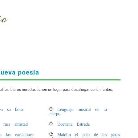
nueva poesía
uí los futuros nerudas tienen un lugar para desahogar sentimientos,
en su boca
Lenguaje musical de tu
cuerpo
a rara amistad
Doctrina Estrada
a las vacaciones
Maldito el celo de las gatas