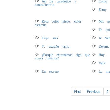
Así de paradójico y
Como d
contradictorio
Estoy 
Rosa color nieve, color
Mis no
escarcha
Te qui
Tuyo será
A Nan
Te extraño tanto
Déjame
¿Porque extrañamos algo que
Hoy...
nunca tuvimos?
Vida
En secreto
La man
First
Previous
2