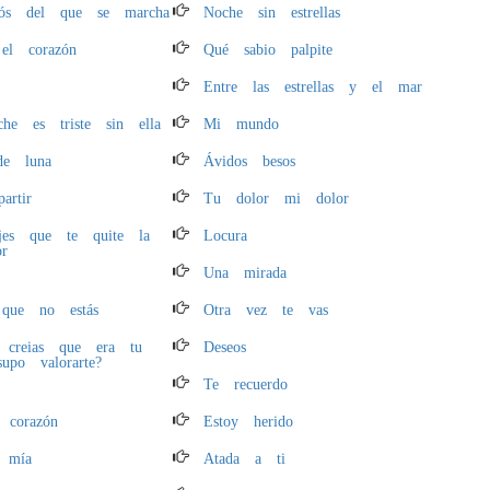
iós del que se marcha
Noche sin estrellas
el corazón
Qué sabio palpite
Entre las estrellas y el mar
he es triste sin ella
Mi mundo
de luna
Ávidos besos
artir
Tu dolor mi dolor
es que te quite la
Locura
or
Una mirada
que no estás
Otra vez te vas
 creias que era tu
Deseos
po valorarte?
Te recuerdo
 corazón
Estoy herido
 mía
Atada a ti