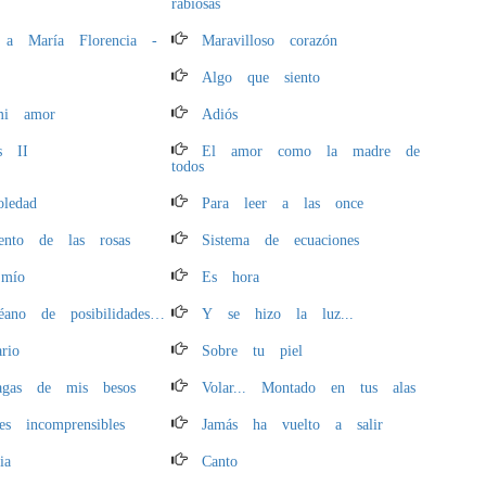
rabiosas
 a María Florencia -
Maravilloso corazón
Algo que siento
mi amor
Adiós
es II
El amor como la madre de
todos
oledad
Para leer a las once
iento de las rosas
Sistema de ecuaciones
mío
Es hora
ano de posibilidades…
Y se hizo la luz...
rio
Sobre tu piel
agas de mis besos
Volar... Montado en tus alas
es incomprensibles
Jamás ha vuelto a salir
ia
Canto