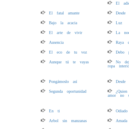
El ad
El fatal amante
Desde 
Bajo la acacia
Luz
El arte de vivir
La noc
Ausencia
Raya 
El eco de tu voz
Debo p
Aunque tú te vayas
No dej
ropa interi
Pongámoslo así
Desde 
Segunda oportunidad
¿Quien
amor no su
En ti
Odiado
Arbol sin manzanas
Amada