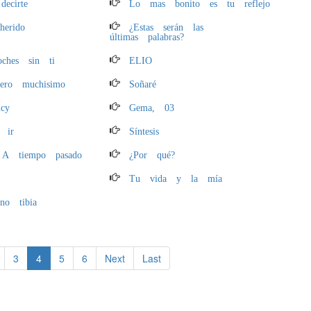
ecirte
Lo mas bonito es tu reflejo
herido
¿Estas serán las
últimas palabras?
ches sin ti
ELIO
ero muchisimo
Soñaré
cy
Gema, 03
 ir
Síntesis
 A tiempo pasado
¿Por qué?
Tu vida y la mía
o tibia
3
4
5
6
Next
Last