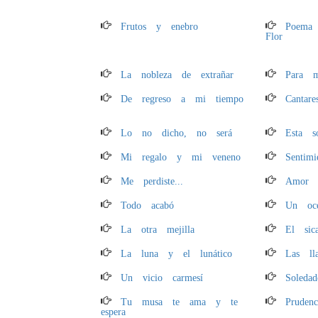
Frutos y enebro
Poema
Flor
La nobleza de extrañar
Para 
De regreso a mi tiempo
Cantar
Lo no dicho, no será
Esta s
Mi regalo y mi veneno
Sentim
Me perdiste...
Amor 
Todo acabó
Un océ
La otra mejilla
El sica
La luna y el lunático
Las ll
Un vicio carmesí
Soledad
Tu musa te ama y te
Prudenc
espera