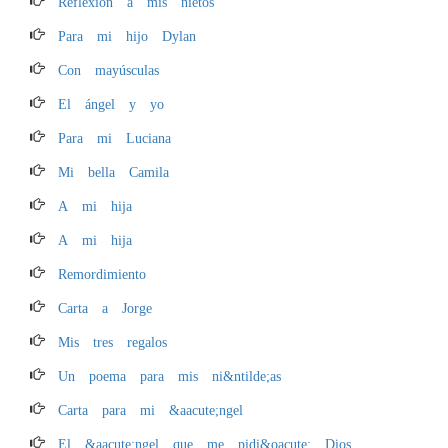
Reflexión a mis nietos
Para mi hijo Dylan
Con mayúsculas
El ángel y yo
Para mi Luciana
Mi bella Camila
A mi hija
A mi hija
Remordimiento
Carta a Jorge
Mis tres regalos
Un poema para mis ni&ntilde;as
Carta para mi &aacute;ngel
El &aacute;ngel que me pidi&oacute; Dios...