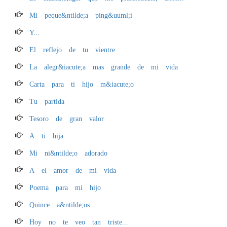
Mi peque&ntilde;a ping&uuml;i
Y...
El reflejo de tu vientre
La alegr&iacute;a mas grande de mi vida
Carta para ti hijo m&iacute;o
Tu partida
Tesoro de gran valor
A ti hija
Mi ni&ntilde;o adorado
A el amor de mi vida
Poema para mi hijo
Quince a&ntilde;os
Hoy no te veo tan triste...