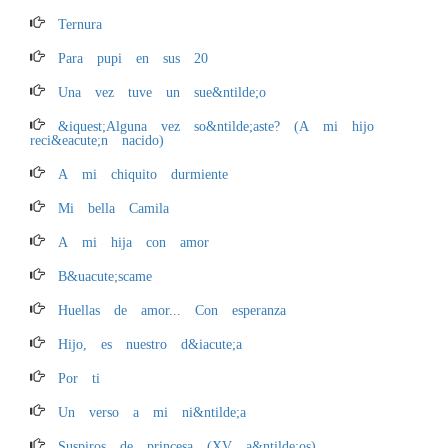
Ternura
Para pupi en sus 20
Una vez tuve un sue&ntilde;o
&iquest;Alguna vez so&ntilde;aste? (A mi hijo
reci&eacute;n nacido)
A mi chiquito durmiente
Mi bella Camila
A mi hija con amor
B&uacute;scame
Huellas de amor... Con esperanza
Hijo, es nuestro d&iacute;a
Por ti
Un verso a mi ni&ntilde;a
Suspiros de princesa (XV a&ntilde;os)